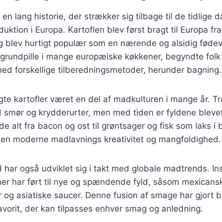
 en lang historie, der strækker sig tilbage til de tidlige 
duktion i Europa. Kartoflen blev først bragt til Europa f
 blev hurtigt populær som en nærende og alsidig fødeva
 grundpille i mange europæiske køkkener, begyndte folk
ed forskellige tilberedningsmetoder, herunder bagning.
te kartofler været en del af madkulturen i mange år. Tra
d smør og krydderurter, men med tiden er fyldene bleve
e alt fra bacon og ost til grøntsager og fisk som laks i b
 den moderne madlavnings kreativitet og mangfoldighed.
d har også udviklet sig i takt med globale madtrends. Ins
ner har ført til nye og spændende fyld, såsom mexicans
r og asiatiske saucer. Denne fusion af smage har gjort ba
favorit, der kan tilpasses enhver smag og anledning.