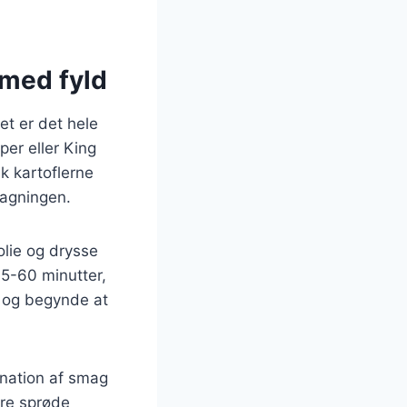
 med fyld
et er det hele
per eller King
k kartoflerne
bagningen.
olie og drysse
5-60 minutter,
e og begynde at
ination af smag
ere sprøde