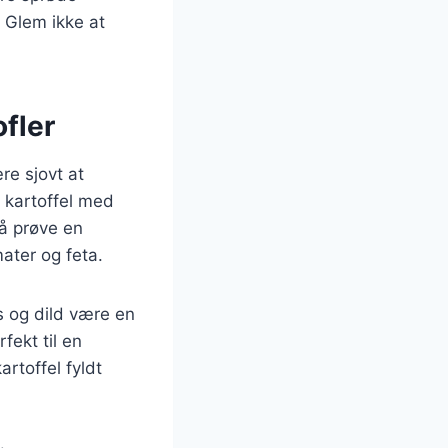
 Glem ikke at
ofler
re sjovt at
t kartoffel med
så prøve en
ater og feta.
ks og dild være en
fekt til en
rtoffel fyldt