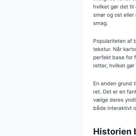
hvilket gør det t
smør og ost eller
smag.
Populariteten af 
tekstur. Når kart
perfekt base for 
retter, hvilket gø
En anden grund til
ret. Det er en fa
vælge deres yndl
både interaktivt o
Historien 