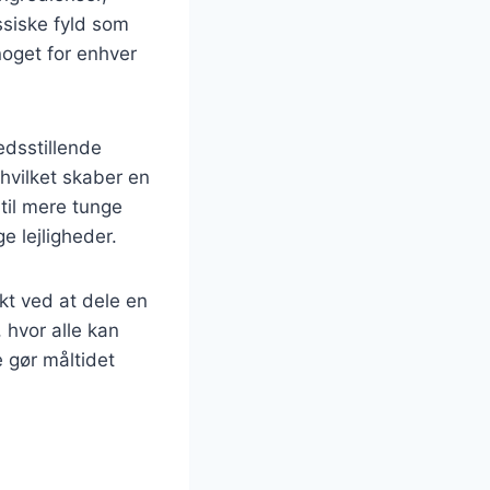
ssiske fyld som
noget for enhver
edsstillende
hvilket skaber en
 til mere tunge
e lejligheder.
ekt ved at dele en
 hvor alle kan
 gør måltidet