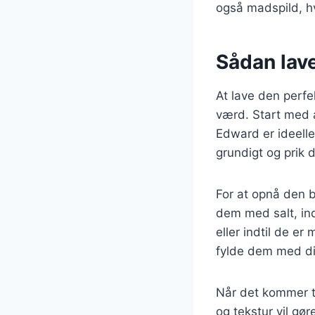
også madspild, hv
Sådan lave
At lave den perfe
værd. Start med a
Edward er ideelle
grundigt og prik
For at opnå den 
dem med salt, in
eller indtil de e
fylde dem med di
Når det kommer ti
og tekstur vil gø