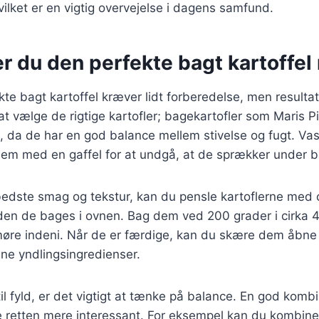
ilket er en vigtig overvejelse i dagens samfund.
r du den perfekte bagt kartoffel
kte bagt kartoffel kræver lidt forberedelse, men resultat
t vælge de rigtige kartofler; bagekartofler som Maris Pi
, da de har en god balance mellem stivelse og fugt. Vas
 dem med en gaffel for at undgå, at de sprækker under 
bedste smag og tekstur, kan du pensle kartoflerne med 
den de bages i ovnen. Bag dem ved 200 grader i cirka 4
r møre indeni. Når de er færdige, kan du skære dem åbn
ne yndlingsingredienser.
l fyld, er det vigtigt at tænke på balance. En god komb
re retten mere interessant. For eksempel kan du kombin