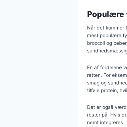
Populære f
Når det kommer ti
mest populære fy
broccoli og peber
sundhedsmæssige f
En af fordelene ve
retten. For eksem
smag og sundhed.
tilføje protein, hv
Det er også værd 
rester på. Hvis d
nemt integreres i