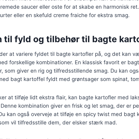
emede saucer eller oste for at skabe en harmonisk ret.
urter eller en skefuld creme fraiche for ekstra smag.
 til fyld og tilbehør til bagte kart
r at variere fyldet til bagte kartofler på, og det kan væ
d forskellige kombinationer. En klassisk favorit er bag
 som giver en rig og tilfredsstillende smag. Du kan og
ed bagt kartoffel fyldt med grøntsager som spinat, tom
r at tilføje lidt ekstra flair, kan bagte kartofler med la
Denne kombination giver en frisk og let smag, der er per
kan også overveje at tilføje en spicy twist med bagt ka
som vil tilfredsstille dem, der elsker stærk mad.