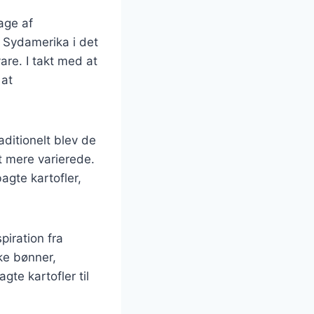
dage af
ra Sydamerika i det
re. I takt med at
 at
ditionelt blev de
t mere varierede.
agte kartofler,
piration fra
ke bønner,
gte kartofler til