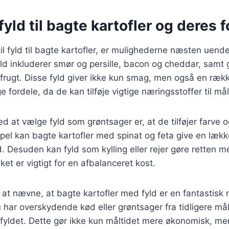
yld til bagte kartofler og deres f
l fyld til bagte kartofler, er mulighederne næsten uende
ld inkluderer smør og persille, bacon og cheddar, samt
frugt. Disse fyld giver ikke kun smag, men også en ræk
ordele, da de kan tilføje vigtige næringsstoffer til mål
d at vælge fyld som grøntsager er, at de tilføjer farve og
pel kan bagte kartofler med spinat og feta give en lækk
 Desuden kan fyld som kylling eller rejer gøre retten
ilket er vigtigt for en afbalanceret kost.
at nævne, at bagte kartofler med fyld er en fantastisk
u har overskydende kød eller grøntsager fra tidligere mål
 fyldet. Dette gør ikke kun måltidet mere økonomisk, me