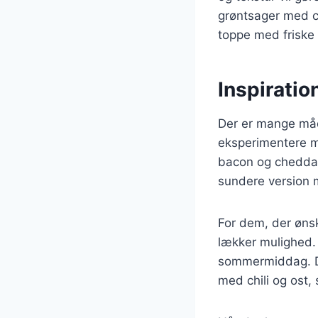
grøntsager med cr
toppe med friske 
Inspiration
Der er mange måde
eksperimentere me
bacon og cheddar,
sundere version m
For dem, der ønske
lækker mulighed. 
sommermiddag. Du 
med chili og ost, 