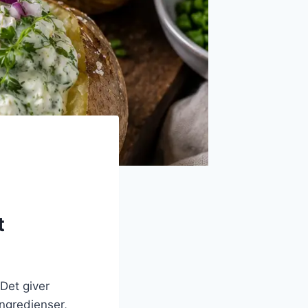
t
 Det giver
ngredienser,