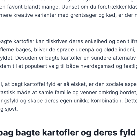
il en favorit blandt mange. Uanset om du foretrækker kla
 mere kreative varianter med grøntsager og kød, er der 
bagte kartofler kan tilskrives deres enkelhed og den tilfr
oflerne bages, bliver de sprøde udenpå og bløde indeni, 
fyldet. Desuden er bagte kartofler en sundere alternativ
r dem til et populært valg til både hverdagsmad og festlig
, at bagt kartoffel fyld er så elsket, er den sociale asp
ntastisk måde at samle familie og venner omkring bordet,
ingsfyld og skabe deres egen unikke kombination. Dette
g sjovt.
bag bagte kartofler og deres fyld