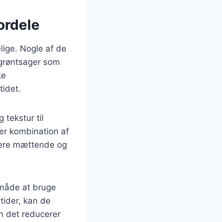
ordele
lige. Nogle af de
 grøntsager som
ke
tidet.
 tekstur til
er kombination af
 mere mættende og
 måde at bruge
tider, kan de
n det reducerer