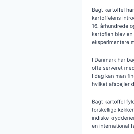
Bagt kartoffel har
kartoffelens intro
16. århundrede og
kartoflen blev en
eksperimentere m
I Danmark har bag
ofte serveret me
I dag kan man find
hvilket afspejler
Bagt kartoffel fyl
forskellige køkke
indiske krydderie
en international 