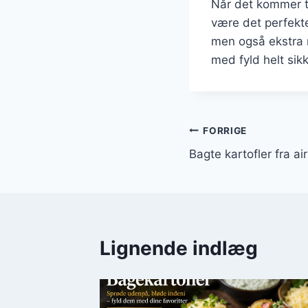
Når det kommer ti
være det perfekte 
men også ekstra n
med fyld helt sikk
Indlægsnavi
FORRIGE
Bagte kartofler fra ai
Lignende indlæg