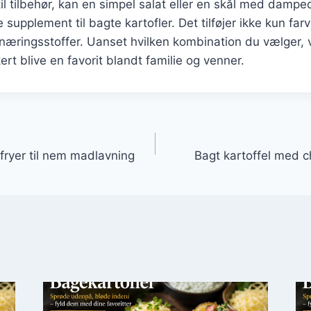
l tilbehør, kan en simpel salat eller en skål med damp
supplement til bagte kartofler. Det tilføjer ikke kun farve
æringsstoffer. Uanset hvilken kombination du vælger, vi
ert blive en favorit blandt familie og venner.
gation
rfryer til nem madlavning
Bagt kartoffel med 