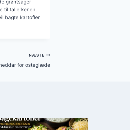
ede grøntsager
 til tallerkenen,
l bagte kartofler
NÆSTE
cheddar for osteglæde