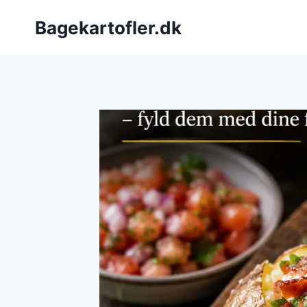
Fortsæt
Bagekartofler.dk
til
indhold