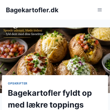
Fortsæt
Bagekartofler.dk
til
indhold
OPSKRIFTER
Bagekartofler fyldt op
med lækre toppings