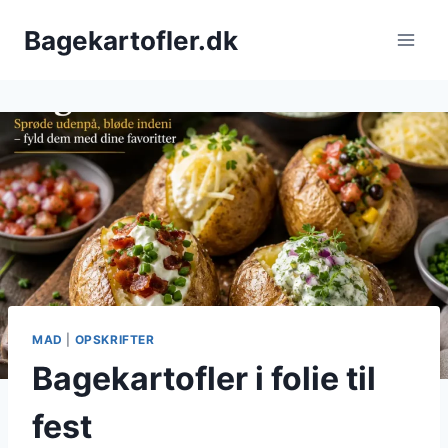
Fortsæt
Bagekartofler.dk
til
indhold
MAD
|
OPSKRIFTER
Bagekartofler i folie til
fest