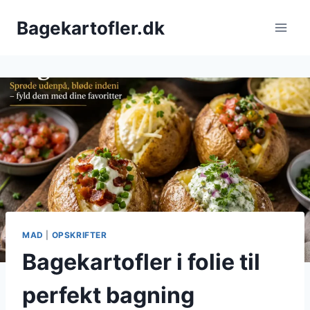
Fortsæt
Bagekartofler.dk
til
indhold
MAD
|
OPSKRIFTER
Bagekartofler i folie til
perfekt bagning