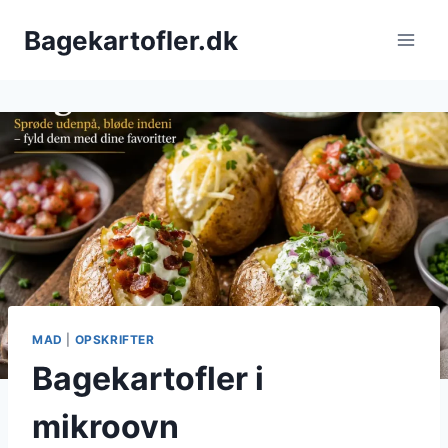
Fortsæt
Bagekartofler.dk
til
indhold
MAD
|
OPSKRIFTER
Bagekartofler i
mikroovn