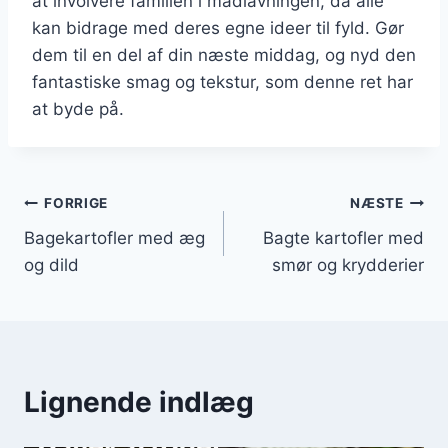
at involvere familien i madlavningen, da alle
kan bidrage med deres egne ideer til fyld. Gør
dem til en del af din næste middag, og nyd den
fantastiske smag og tekstur, som denne ret har
at byde på.
Indlægsnavigation
FORRIGE
NÆSTE
Bagekartofler med æg
Bagte kartofler med
og dild
smør og krydderier
Lignende indlæg