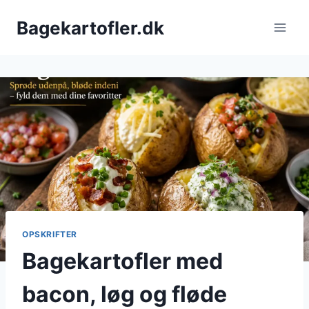
Fortsæt
Bagekartofler.dk
til
indhold
OPSKRIFTER
Bagekartofler med
bacon, løg og fløde