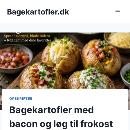
Fortsæt
Bagekartofler.dk
til
indhold
OPSKRIFTER
Bagekartofler med
bacon og løg til frokost