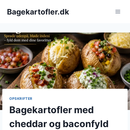
Fortsæt
Bagekartofler.dk
til
indhold
OPSKRIFTER
Bagekartofler med
cheddar og baconfyld