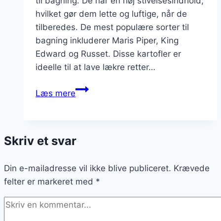
til bagning. De har en høj stivelsesindhold,
hvilket gør dem lette og luftige, når de
tilberedes. De mest populære sorter til
bagning inkluderer Maris Piper, King
Edward og Russet. Disse kartofler er
ideelle til at lave lækre retter…
Bagekartofler
Læs mere
fyldt
med
ost
Skriv et svar
og
fløde
Din e-mailadresse vil ikke blive publiceret.
Krævede
felter er markeret med
*