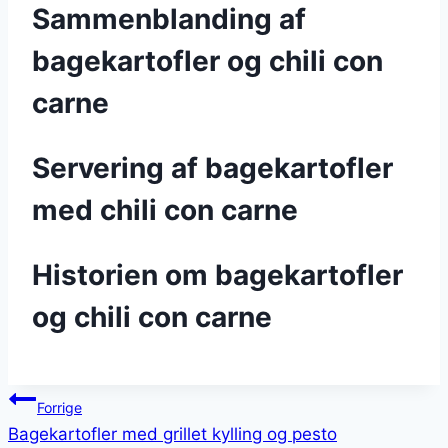
Sammenblanding af
bagekartofler og chili con
carne
Servering af bagekartofler
med chili con carne
Historien om bagekartofler
og chili con carne
Indlægsnavigation
Forrige
Bagekartofler med grillet kylling og pesto