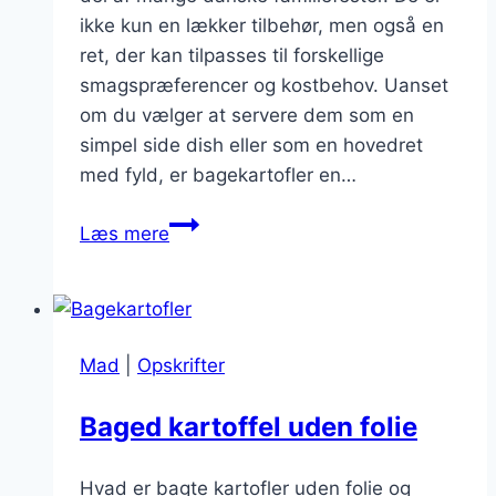
ikke kun en lækker tilbehør, men også en
ret, der kan tilpasses til forskellige
smagspræferencer og kostbehov. Uanset
om du vælger at servere dem som en
simpel side dish eller som en hovedret
med fyld, er bagekartofler en…
Bagekartofler
Læs mere
til
familiefest
i
nye
Mad
|
Opskrifter
varianter
Baged kartoffel uden folie
Hvad er bagte kartofler uden folie og