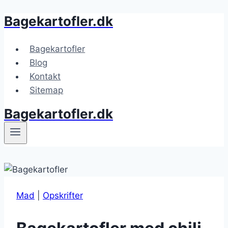
Bagekartofler.dk
Fortsæt
til
indhold
Bagekartofler
Blog
Kontakt
Sitemap
Bagekartofler.dk
Mad
|
Opskrifter