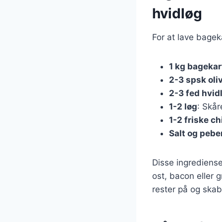
hvidløg
For at lave bagek
1 kg bagekar
2-3 spsk oli
2-3 fed hvid
1-2 løg
: Skår
1-2 friske chi
Salt og pebe
Disse ingrediense
ost, bacon eller 
rester på og skab