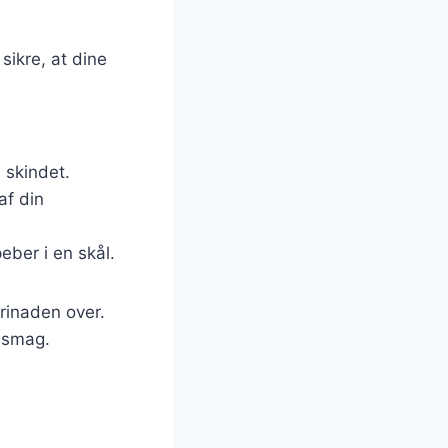
sikre, at dine
 skindet.
af din
peber i en skål.
rinaden over.
e smag.