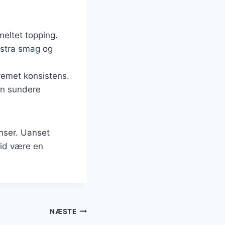
meltet topping.
kstra smag og
remet konsistens.
en sundere
enser. Uanset
tid være en
NÆSTE