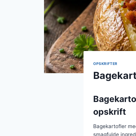
OPSKRIFTER
Bagekarto
Bagekartof
opskrift
Bagekartofler med
smagfulde ingredi