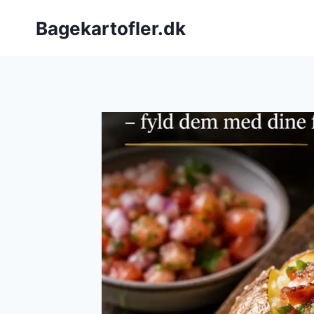
Fortsæt
Bagekartofler.dk
til
indhold