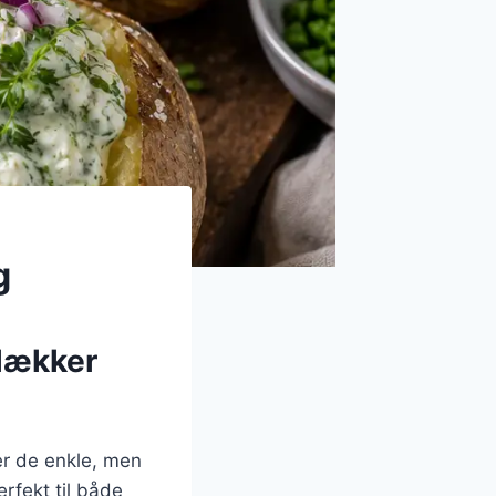
g
 lækker
rer de enkle, men
rfekt til både