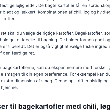
stlige lejligheder. De bagte kartofler får en sprød sko
r blødt og lækkert. Kombinationen af chili, løg og hvidløg 
l retten.
ret skal du vælge de rigtige kartofler. Bagekartofler, so
holdige, er ideelle til bagning. De holder formen godt og 
 er tilberedt. Det er også vigtigt at vælge friske ingredi
f den færdige ret.
r bagekartoflerne, kan du eksperimentere med forskelli
asse smagen til din egen præference. For eksempel kan du 
en ekstra dimension af smag. Denne opskrift er alsidig og
r hjemme.
er til bagekartofler med chili, lø