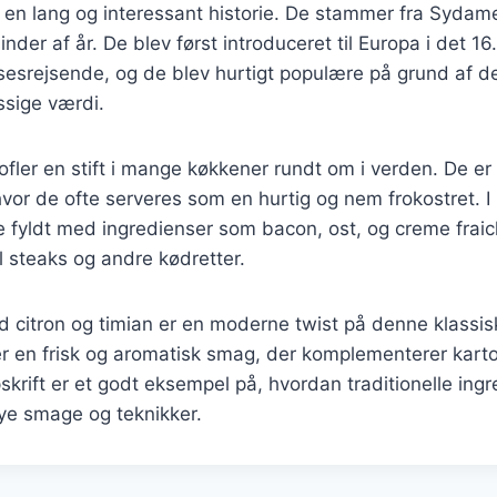
 en lang og interessant historie. De stammer fra Sydame
inder af år. De blev først introduceret til Europa i det 1
esrejsende, og de blev hurtigt populære på grund af de
sige værdi.
ofler en stift i mange køkkener rundt om i verden. De er
 hvor de ofte serveres som en hurtig og nem frokostret. 
e fyldt med ingredienser som bacon, ost, og creme fraic
il steaks og andre kødretter.
 citron og timian er en moderne twist på denne klassisk
jer en frisk og aromatisk smag, der komplementerer karto
rift er et godt eksempel på, hvordan traditionelle ing
e smage og teknikker.