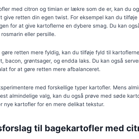
ler med citron og timian er lækre som de er, kan du ogs
t give retten din egen twist. For eksempel kan du tilføje h
gen for at give kartoflerne en dybere smag. Du kan også
osmarin eller persille.
gøre retten mere fyldig, kan du tilføje fyld til kartofle
st, bacon, grøntsager, og endda laks. Du kan også serve
lat for at gøre retten mere afbalanceret.
sperimentere med forskellige typer kartofler. Mens almi
mest almindelige valg, kan du også prøve med søde karto
r nye kartofler for en mere delikat tekstur.
forslag til bagekartofler med cit