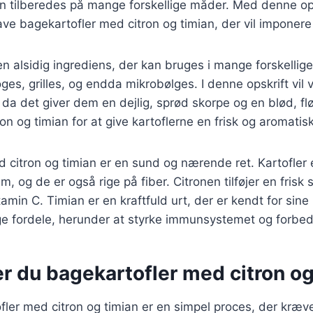
an tilberedes på mange forskellige måder. Med denne opsk
ve bagekartofler med citron og timian, der vil imponere
en alsidig ingrediens, der kan bruges i mange forskellige
ges, grilles, og endda mikrobølges. I denne opskrift vil 
da det giver dem en dejlig, sprød skorpe og en blød, fløj
itron og timian for at give kartoflerne en frisk og aromati
 citron og timian er en sund og nærende ret. Kartofler er
m, og de er også rige på fiber. Citronen tilføjer en fris
itamin C. Timian er en kraftfuld urt, der er kendt for sine
fordele, herunder at styrke immunsystemet og forbedr
r du bagekartofler med citron og
fler med citron og timian er en simpel proces, der kræve