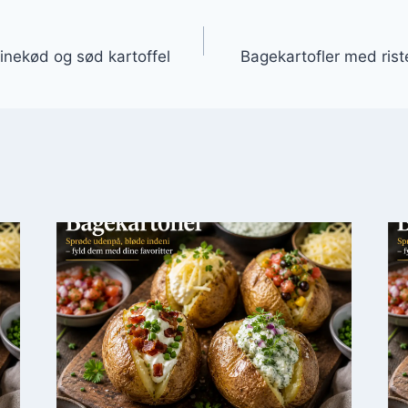
gation
inekød og sød kartoffel
Bagekartofler med rist