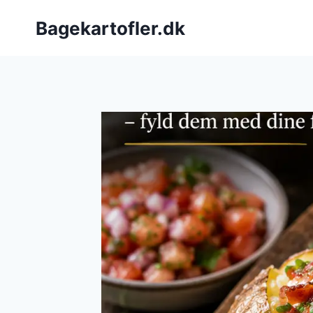
Fortsæt
Bagekartofler.dk
til
indhold