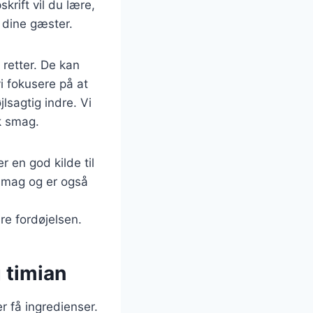
rift vil du lære,
 dine gæster.
 retter. De kan
vi fokusere på at
lsagtig indre. Vi
sk smag.
 en god kilde til
k smag og er også
e fordøjelsen.
 timian
r få ingredienser.