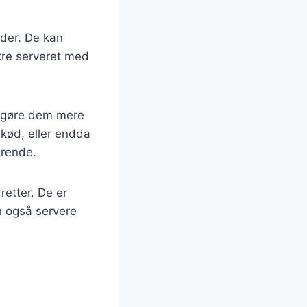
åder. De kan
ækre serveret med
at gøre dem mere
ekød, eller endda
ærende.
retter. De er
an også servere