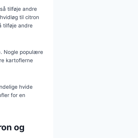
å tilføje andre
vidløg til citron
 tilføje andre
rne. Nogle populære
re kartoflerne
ndelige hvide
fler for en
ron og