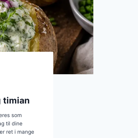
g timian
veres som
g til dine
lær ret i mange