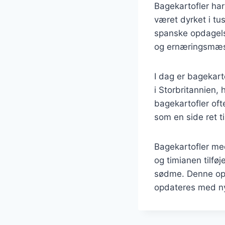
Bagekartofler har
været dyrket i tus
spanske opdagels
og ernæringsmæs
I dag er bagekart
i Storbritannien,
bagekartofler oft
som en side ret t
Bagekartofler med
og timianen tilfø
sødme. Denne opsk
opdateres med ny