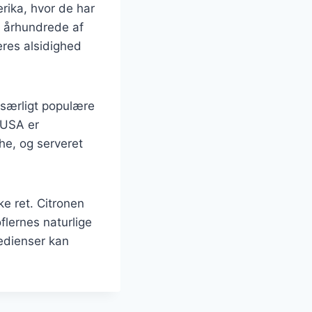
rika, hvor de har
6. århundrede af
res alsidighed
 særligt populære
I USA er
he, og serveret
e ret. Citronen
flernes naturlige
redienser kan