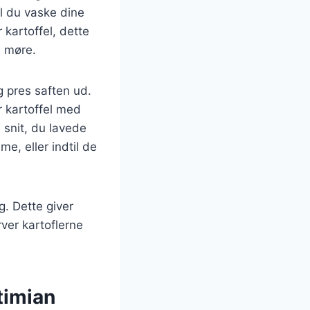
l du vaske dine
 kartoffel, dette
e møre.
g pres saften ud.
r kartoffel med
 snit, du lavede
me, eller indtil de
g. Dette giver
rver kartoflerne
timian