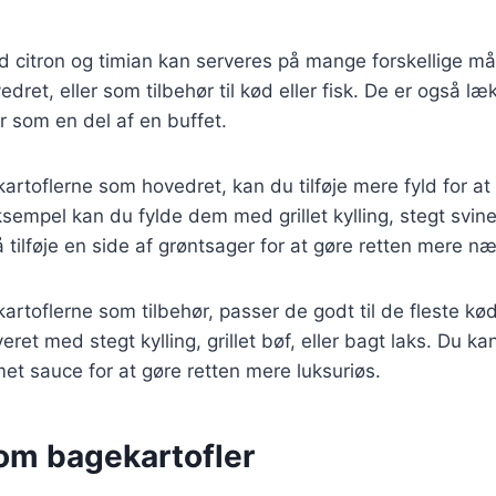
d citron og timian kan serveres på mange forskellige m
dret, eller som tilbehør til kød eller fisk. De er også l
ler som en del af en buffet.
kartoflerne som hovedret, kan du tilføje mere fyld for 
empel kan du fylde dem med grillet kylling, stegt svin
å tilføje en side af grøntsager for at gøre retten mere n
artoflerne som tilbehør, passer de godt til de fleste kød
eret med stegt kylling, grillet bøf, eller bagt laks. Du k
t sauce for at gøre retten mere luksuriøs.
 om bagekartofler