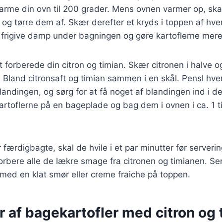
varme din ovn til 200 grader. Mens ovnen varmer op, ska
 og tørre dem af. Skær derefter et kryds i toppen af hver
t frigive damp under bagningen og gøre kartoflerne mer
t forberede din citron og timian. Skær citronen i halve o
. Bland citronsaft og timian sammen i en skål. Pensl hve
blandingen, og sørg for at få noget af blandingen ind i de
kartoflerne på en bageplade og bag dem i ovnen i ca. 1 ti
 færdigbagte, skal de hvile i et par minutter før serverin
sorbere alle de lækre smage fra citronen og timianen. Se
med en klat smør eller creme fraiche på toppen.
r af bagekartofler med citron og 