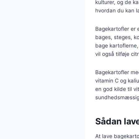
kulturer, og de k
hvordan du kan la
Bagekartofler er 
bages, steges, ko
bage kartoflerne, 
vil også tilføje c
Bagekartofler med
vitamin C og kaliu
en god kilde til v
sundhedsmæssige 
Sådan lave
At lave bagekarto