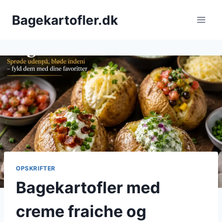
Fortsæt
Bagekartofler.dk
til
indhold
OPSKRIFTER
Bagekartofler med
creme fraiche og