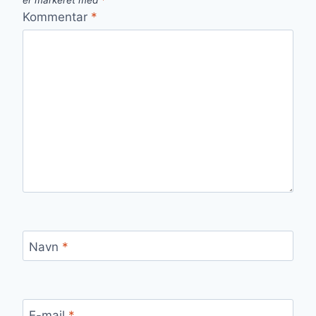
er markeret med
*
Kommentar
*
Navn
*
E-mail
*