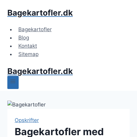
Fortsæt
Bagekartofler.dk
til
indhold
Bagekartofler
Blog
Kontakt
Sitemap
Bagekartofler.dk
Opskrifter
Bagekartofler med