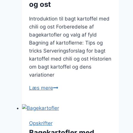
og ost
Introduktion til bagt kartoffel med
chili og ost Forberedelse af
bagekartofler og valg af fyld
Bagning af kartoflerne: Tips og
tricks Serveringsforslag for bagt
kartoffel med chili og ost Historien
om bagt kartoffel og dens
variationer
Bagt
Læs mere
kartoffel
med
chili
og
Opskrifter
ost
Bagekartofler med