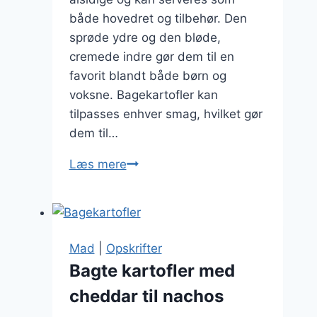
både hovedret og tilbehør. Den
sprøde ydre og den bløde,
cremede indre gør dem til en
favorit blandt både børn og
voksne. Bagekartofler kan
tilpasses enhver smag, hvilket gør
dem til…
Baged
Læs mere
kartoffel
opskrift
på
klassikeren
Mad
|
Opskrifter
Bagte kartofler med
cheddar til nachos