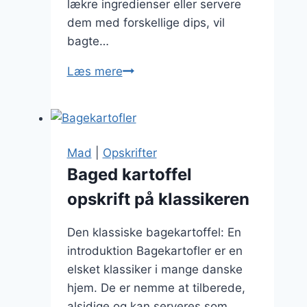
lækre ingredienser eller servere
dem med forskellige dips, vil
bagte…
Bagte
Læs mere
kartofler
til
familiefest
i
Mad
|
Opskrifter
haven
Baged kartoffel
opskrift på klassikeren
Den klassiske bagekartoffel: En
introduktion Bagekartofler er en
elsket klassiker i mange danske
hjem. De er nemme at tilberede,
alsidige og kan serveres som