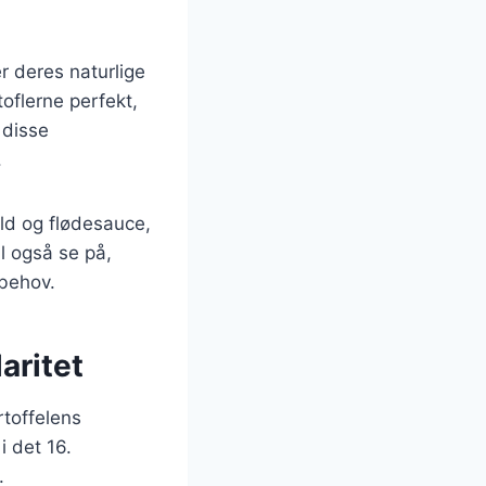
r deres naturlige
oflerne perfekt,
 disse
.
ild og flødesauce,
il også se på,
tbehov.
aritet
rtoffelens
i det 16.
.