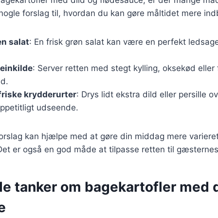
bagekartofler med dild og flødesauce, er der mange må
 nogle forslag til, hvordan du kan gøre måltidet mere i
n salat
: En frisk grøn salat kan være en perfekt ledsage
teinkilde
: Server retten med stegt kylling, oksekød eller f
id.
riske krydderurter
: Drys lidt ekstra dild eller persille o
appetitligt udseende.
forslag kan hjælpe med at gøre din middag mere variere
. Det er også en god måde at tilpasse retten til gæsterne
de tanker om bagekartofler med d
e