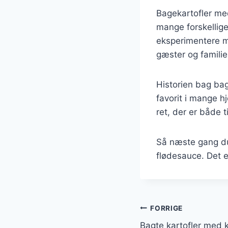
Bagekartofler med
mange forskellig
eksperimentere me
gæster og familie
Historien bag bag
favorit i mange h
ret, der er både 
Så næste gang du 
flødesauce. Det er
Indlægsnavi
FORRIGE
Bagte kartofler med k