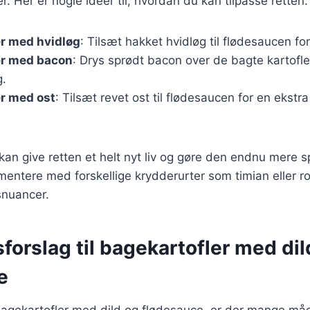
 Her er nogle ideer til, hvordan du kan tilpasse retten:
er med hvidløg
: Tilsæt hakket hvidløg til flødesaucen fo
er med bacon
: Drys sprødt bacon over de bagte kartofler
g.
r med ost
: Tilsæt revet ost til flødesaucen for en ekstr
 kan give retten et helt nyt liv og gøre den endnu mer
entere med forskellige krydderurter som timian eller ro
gsnuancer.
forslag til bagekartofler med dil
e