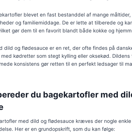
kartofler blevet en fast bestanddel af mange måltider, 
igheder og familiemiddage. De er lette at tilberede og ka
vilket gør dem til en favorit blandt både kokke og hjem
d dild og flødesauce er en ret, der ofte findes på dan
e med kødretter som stegt kylling eller oksekød. Dildens
ede konsistens gør retten til en perfekt ledsager til ma
bereder du bagekartofler med dil
e
artofler med dild og flødesauce kræves der nogle enkle
else. Her er en grundopskrift, som du kan følge: