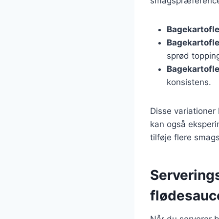
smagspræferencer.
Bagekartofl
Bagekartofl
sprød toppin
Bagekartofle
konsistens.
Disse variationer
kan også eksperim
tilføje flere sma
Serverings
flødesauc