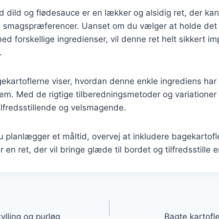
 dild og flødesauce er en lækker og alsidig ret, der kan 
e smagspræferencer. Uanset om du vælger at holde det s
d forskellige ingredienser, vil denne ret helt sikkert i
.
ekartoflerne viser, hvordan denne enkle ingrediens har ud
jem. Med de rigtige tilberedningsmetoder og variatione
tilfredsstillende og velsmagende.
planlægger et måltid, overvej at inkludere bagekartofl
 en ret, der vil bringe glæde til bordet og tilfredsstille 
gation
ylling og purløg
Bagte kartofl