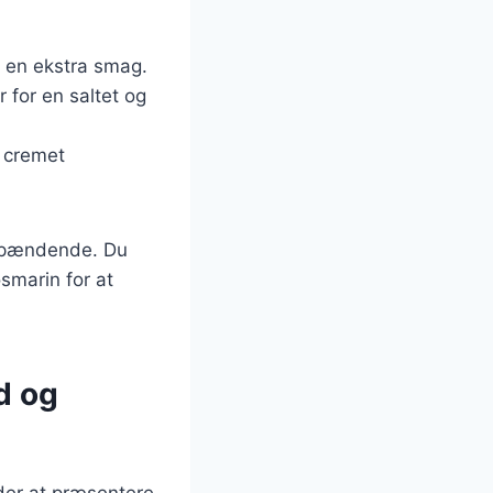
r en ekstra smag.
 for en saltet og
a cremet
e spændende. Du
smarin for at
d og