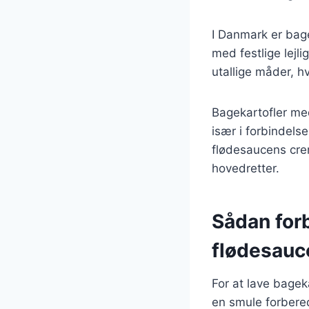
I Danmark er bage
med festlige lejl
utallige måder, h
Bagekartofler me
især i forbindels
flødesaucens crem
hovedretter.
Sådan for
flødesauc
For at lave bagek
en smule forbered