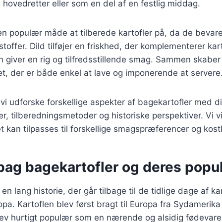
 hovedretter eller som en del af en festlig middag.
en populær måde at tilberede kartofler på, da de bevare
offer. Dild tilføjer en friskhed, der komplementerer kart
 giver en rig og tilfredsstillende smag. Sammen skaber
et, der er både enkel at lave og imponerende at servere
l vi udforske forskellige aspekter af bagekartofler med d
er, tilberedningsmetoder og historiske perspektiver. Vi v
 kan tilpasses til forskellige smagspræferencer og kos
bag bagekartofler og deres popul
en lang historie, der går tilbage til de tidlige dage af ka
opa. Kartoflen blev først bragt til Europa fra Sydamerika 
ev hurtigt populær som en nærende og alsidig fødevare