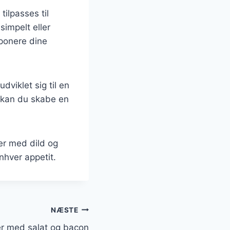
tilpasses til
impelt eller
mponere dine
viklet sig til en
r kan du skabe en
er med dild og
enhver appetit.
NÆSTE
er med salat og bacon