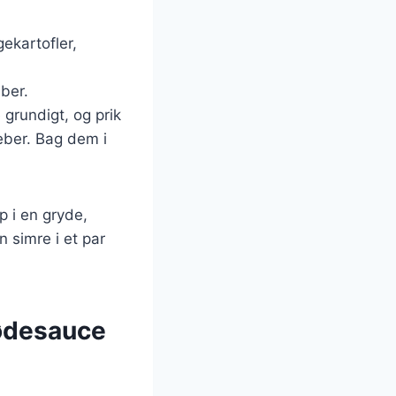
ekartofler,
eber.
 grundigt, og prik
eber. Bag dem i
p i en gryde,
n simre i et par
lødesauce