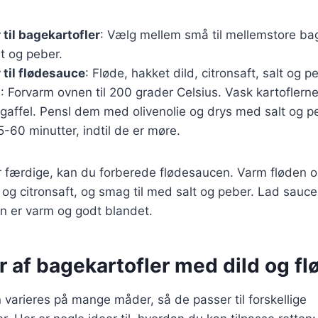
 til bagekartofler
: Vælg mellem små til mellemstore bag
lt og peber.
 til flødesauce
: Fløde, hakket dild, citronsaft, salt og p
g
: Forvarm ovnen til 200 grader Celsius. Vask kartoflerne
affel. Pensl dem med olivenolie og drys med salt og p
5-60 minutter, indtil de er møre.
r færdige, kan du forberede flødesaucen. Varm fløden o
d og citronsaft, og smag til med salt og peber. Lad sauce
den er varm og godt blandet.
r af bagekartofler med dild og f
 varieres på mange måder, så de passer til forskellige