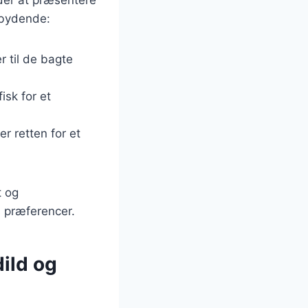
der at præsentere
ndbydende:
r til de bagte
isk for et
ver retten for et
t og
s præferencer.
ild og