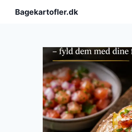
Fortsæt
Bagekartofler.dk
til
indhold