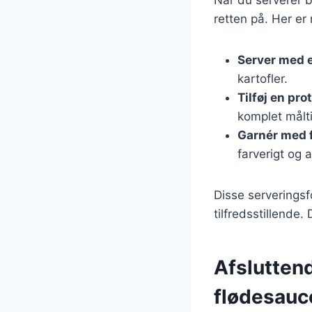
Når du serverer 
retten på. Her er
Server med e
kartofler.
Tilføj en pro
komplet målt
Garnér med f
farverigt og 
Disse serverings
tilfredsstillende
Afslutten
flødesauc