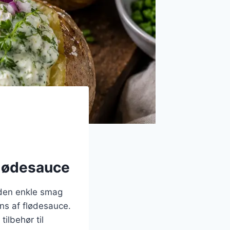
flødesauce
 den enkle smag
ns af flødesauce.
ilbehør til