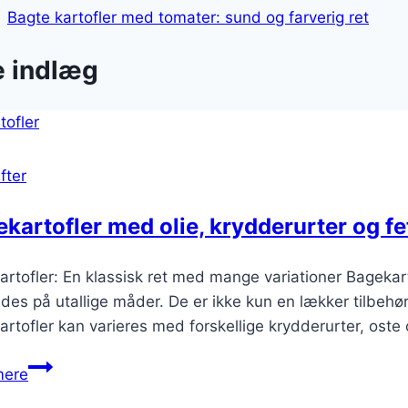
Bagte kartofler med tomater: sund og farverig ret
e indlæg
fter
kartofler med olie, krydderurter og fe
rtofler: En klassisk ret med mange variationer Bagekart
edes på utallige måder. De er ikke kun en lækker tilbehør
rtofler kan varieres med forskellige krydderurter, oste og
Bagekartofler
mere
med