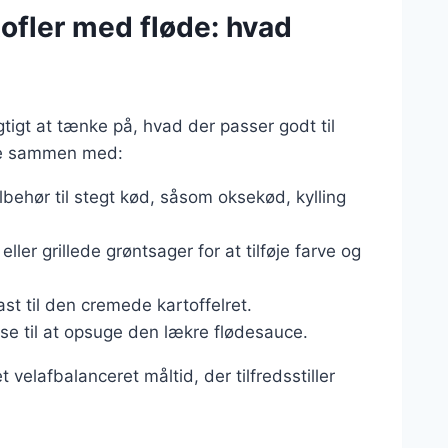
tofler med fløde: hvad
tigt at tænke på, hvad der passer godt til
vere sammen med:
lbehør til stegt kød, såsom oksekød, kylling
ler grillede grøntsager for at tilføje farve og
rast til den cremede kartoffelret.
lse til at opsuge den lækre flødesauce.
velafbalanceret måltid, der tilfredsstiller