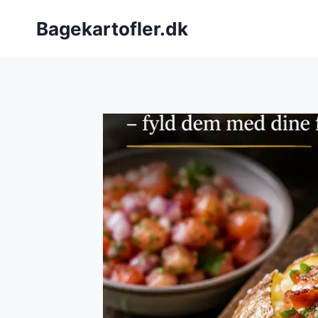
Fortsæt
Bagekartofler.dk
til
indhold