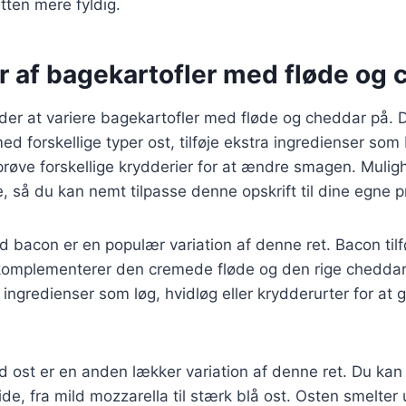
etten mere fyldig.
r af bagekartofler med fløde og
er at variere bagekartofler med fløde og cheddar på. 
d forskellige typer ost, tilføje ekstra ingredienser som 
 prøve forskellige krydderier for at ændre smagen. Muli
 så du kan nemt tilpasse denne opskrift til dine egne 
d bacon er en populær variation af denne ret. Bacon tilfø
komplementerer den cremede fløde og den rige cheddar
 ingredienser som løg, hvidløg eller krydderurter for at 
d ost er en anden lækker variation af denne ret. Du ka
lide, fra mild mozzarella til stærk blå ost. Osten smelte