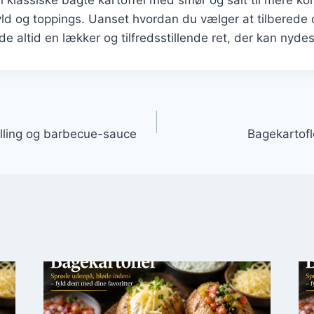
n klassiske bagte kartoffel med smør og salt til mere k
yld og toppings. Uanset hvordan du vælger at tilberede 
de altid en lækker og tilfredsstillende ret, der kan nydes 
gation
lling og barbecue-sauce
Bagekartofl