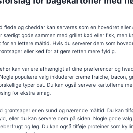
forslag for bagekartofler med fl
 fløde og cheddar kan serveres som en hovedret eller s
er særligt gode sammen med grillet kød eller fisk, men 
t for en lettere måltid. Hvis du serverer dem som hovedre
øntsager eller kød for at gøre retten mere fyldig.
lbehør kan variere afhængigt af dine præferencer og hva
Nogle populære valg inkluderer creme fraiche, bacon, g
orskellige typer ost. Du kan også servere kartoflerne m
sing for ekstra smag.
d grøntsager er en sund og nærende måltid. Du kan tilfø
ld, eller du kan servere dem på siden. Nogle gode valg
peberfrugt og løg. Du kan også tilføje proteiner som kylli