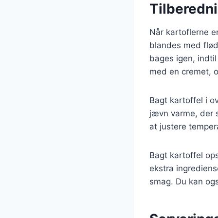
Tilberedn
Når kartoflerne e
blandes med fløde
bages igen, indtil
med en cremet, os
Bagt kartoffel i 
jævn varme, der s
at justere tempe
Bagt kartoffel op
ekstra ingrediens
smag. Du kan ogs