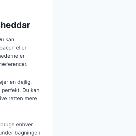
 cheddar
Du kan
bacon eller
ghederne er
præferencer.
jer en dejlig,
 perfekt. Du kan
give retten mere
n bruge enhver
r under bagningen