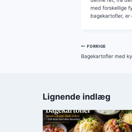
denne ret, fra de
med forskellige f
bagekartofler, er 
Indlægsnavi
FORRIGE
Bagekartofler med ky
Lignende indlæg