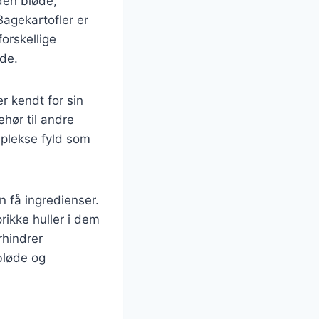
den bløde,
agekartofler er
forskellige
nde.
r kendt for sin
hør til andre
omplekse fyld som
 få ingredienser.
rikke huller i dem
rhindrer
 bløde og