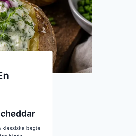
En
g cheddar
n klassiske bagte