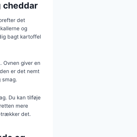
g cheddar
orefter det
kallerne og
dig bagt kartoffel
. Ovnen giver en
uden er det nemt
g smag.
g. Du kan tilføje
 retten mere
etrækker det.