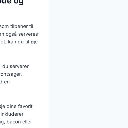
øde og
om tilbehør til
kan også serveres
t, kan du tilføje
d du serverer
røntsager,
ed en
je dine favorit
 inkluderer
ng, bacon eller