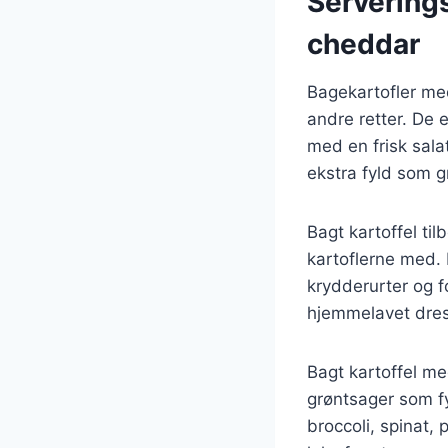
Serverings
cheddar
Bagekartofler med
andre retter. De 
med en frisk sala
ekstra fyld som gr
Bagt kartoffel ti
kartoflerne med. 
krydderurter og f
hjemmelavet dres
Bagt kartoffel me
grøntsager som fy
broccoli, spinat, 