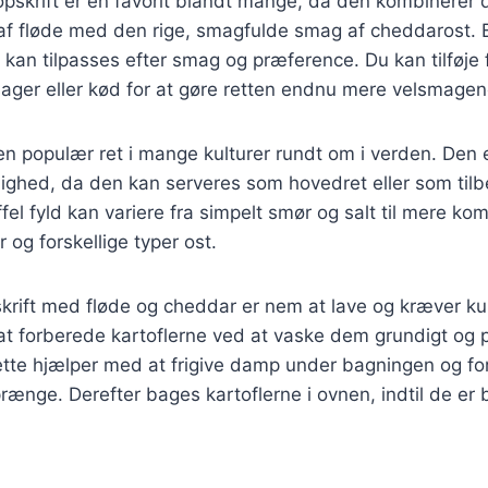
opskrift er en favorit blandt mange, da den kombinerer 
af fløde med den rige, smagfulde smag af cheddarost. B
r kan tilpasses efter smag og præference. Du kan tilføje 
sager eller kød for at gøre retten endnu mere velsmage
 en populær ret i mange kulturer rundt om i verden. Den e
ighed, da den kan serveres som hovedret eller som tilbe
ffel fyld kan variere fra simpelt smør og salt til mere k
 og forskellige typer ost.
krift med fløde og cheddar er nem at lave og kræver kun
r at forberede kartoflerne ved at vaske dem grundigt og p
ette hjælper med at frigive damp under bagningen og fo
sprænge. Derefter bages kartoflerne i ovnen, indtil de er