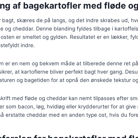
ing af bagekartofler med fløde o
r bagt, skæres de på langs, og det indre skrabes ud, hv
 og cheddar. Denne blanding fyldes tilbage i kartoffels
 osten er smeltet og gylden. Resultatet er en lækker, fyl
tefyldt indre.
ovn er en nem og bekvem måde at tilberede denne ret på
ikrer, at kartoflerne bliver perfekt bagt hver gang. Des
raturen og bagetiden for at opnå den ønskede tekstur o
skrift med fløde og cheddar kan nemt tilpasses efter sma
er som bacon, løg, hvidløg eller krydderurter for at give
å erstatte cheddar med en anden type ost, hvis du for