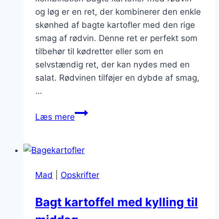
og løg er en ret, der kombinerer den enkle
skønhed af bagte kartofler med den rige
smag af rødvin. Denne ret er perfekt som
tilbehør til kødretter eller som en
selvstændig ret, der kan nydes med en
salat. Rødvinen tilføjer en dybde af smag,
…
Bagte
Læs mere
kartofler
med
rødvin
og
Mad
|
Opskrifter
løg
Bagt kartoffel med kylling til