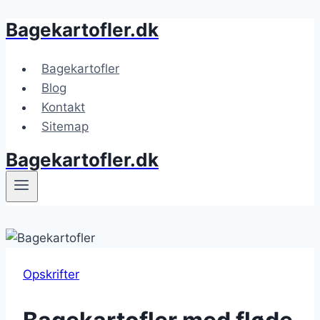
Bagekartofler.dk
Fortsæt
til
indhold
Bagekartofler
Blog
Kontakt
Sitemap
Bagekartofler.dk
Opskrifter