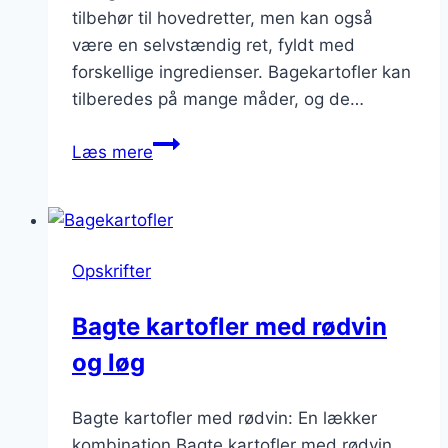
tilbehør til hovedretter, men kan også
være en selvstændig ret, fyldt med
forskellige ingredienser. Bagekartofler kan
tilberedes på mange måder, og de…
Bagekartofler
Læs mere
med
krydderurter
og
parmesan
Opskrifter
Bagte kartofler med rødvin
og løg
Bagte kartofler med rødvin: En lækker
kombination Bagte kartofler med rødvin