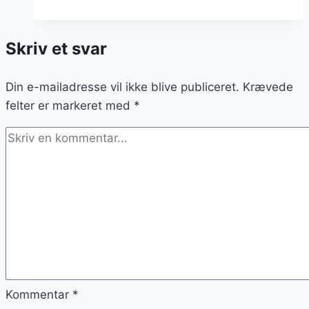
fest:
Wow-
Skriv et svar
gæsterne
med
Din e-mailadresse vil ikke blive publiceret.
disse
Krævede
felter er markeret med
opskrifter
*
Kommentar
*