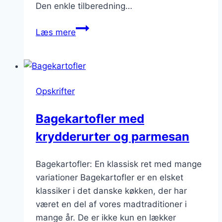
Den enkle tilberedning…
Bagekartofler
Læs mere
med
rødvin
og
fløde:
Opskrifter
En
gourmetoplevelse
Bagekartofler med
krydderurter og parmesan
Bagekartofler: En klassisk ret med mange
variationer Bagekartofler er en elsket
klassiker i det danske køkken, der har
været en del af vores madtraditioner i
mange år. De er ikke kun en lækker