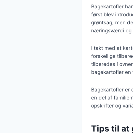
Bagekartofler har 
først blev introd
grøntsag, men de
næringsværdi og 
I takt med at kar
forskellige tilbe
tilberedes i ovne
bagekartofler en
Bagekartofler er
en del af familiem
opskrifter og var
Tips til a