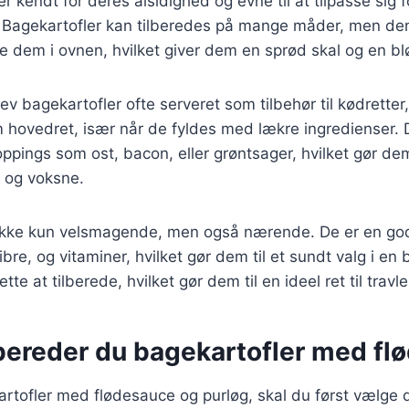
r kendt for deres alsidighed og evne til at tilpasse sig fo
. Bagekartofler kan tilberedes på mange måder, men d
 dem i ovnen, hvilket giver dem en sprød skal og en bl
lev bagekartofler ofte serveret som tilbehør til kødrette
 hovedret, især når de fyldes med lækre ingredienser. 
ppings som ost, bacon, eller grøntsager, hvilket gør dem 
 og voksne.
 ikke kun velsmagende, men også nærende. De er en god 
ibre, og vitaminer, hvilket gør dem til et sundt valg i en 
tte at tilberede, hvilket gør dem til en ideel ret til trav
bereder du bagekartofler med fl
artofler med flødesauce og purløg, skal du først vælge d