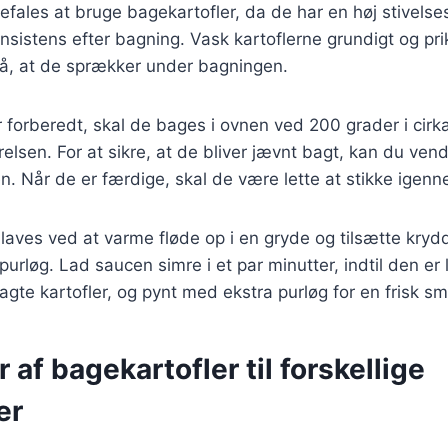
befales at bruge bagekartofler, da de har en høj stivelse
nsistens efter bagning. Vask kartoflerne grundigt og p
gå, at de sprækker under bagningen.
r forberedt, skal de bages i ovnen ved 200 grader i cirk
relsen. For at sikre, at de bliver jævnt bagt, kan du ve
. Når de er færdige, skal de være lette at stikke igenn
aves ved at varme fløde op i en gryde og tilsætte krydd
purløg. Lad saucen simre i et par minutter, indtil den er
gte kartofler, og pynt med ekstra purløg for en frisk s
r af bagekartofler til forskellige
er