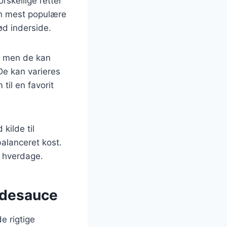
rskellige retter
en mest populære
ød inderside.
r, men de kan
De kan varieres
til en favorit
kilde til
balanceret kost.
le hverdage.
ødesauce
e rigtige