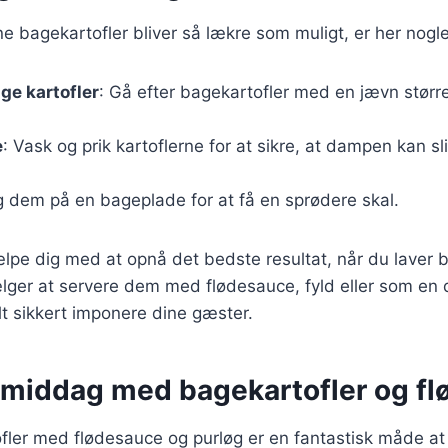
ine bagekartofler bliver så lækre som muligt, er her nogle
ige kartofler
: Gå efter bagekartofler med en jævn større
e
: Vask og prik kartoflerne for at sikre, at dampen kan s
g dem på en bageplade for at få en sprødere skal.
ælpe dig med at opnå det bedste resultat, når du laver b
ger at servere dem med flødesauce, fyld eller som en d
lt sikkert imponere dine gæster.
 middag med bagekartofler og f
ofler med flødesauce og purløg er en fantastisk måde a