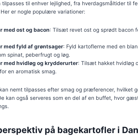
tilpasses til enhver lejlighed, fra hverdagsmåltider til fe
er er nogle populære variationer:
er med ost og bacon
: Tilsæt revet ost og sprødt bacon f
r med fyld af grøntsager
: Fyld kartoflerne med en blan
m spinat, peberfrugt og løg.
r med hvidløg og krydderurter
: Tilsæt hakket hvidløg o
 for en aromatisk smag.
 kan nemt tilpasses efter smag og præferencer, hvilket g
t. De kan også serveres som en del af en buffet, hvor gæ
ngs.
perspektiv på bagekartofler i Da