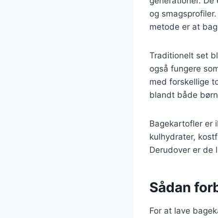
generationer. De e
og smagsprofiler
metode er at bage
Traditionelt set b
også fungere som
med forskellige to
blandt både børn
Bagekartofler er
kulhydrater, kostf
Derudover er de le
Sådan for
For at lave bagek