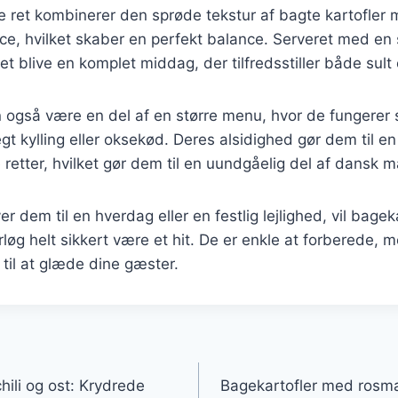
 ret kombinerer den sprøde tekstur af bagte kartofle
e, hvilket skaber en perfekt balance. Serveret med en s
et blive en komplet middag, der tilfredsstiller både sul
 også være en del af en større menu, hvor de fungerer s
t kylling eller oksekød. Deres alsidighed gør dem til en 
 retter, hvilket gør dem til en uundgåelig del af dansk 
r dem til en hverdag eller en festlig lejlighed, vil bage
løg helt sikkert være et hit. De er enkle at forberede, m
til at glæde dine gæster.
gation
hili og ost: Krydrede
Bagekartofler med rosma