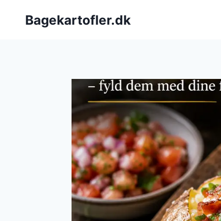
Fortsæt
Bagekartofler.dk
til
indhold