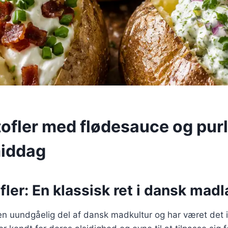
ofler med flødesauce og purlø
middag
ler: En klassisk ret i dansk mad
 en uundgåelig del af dansk madkultur og har været det