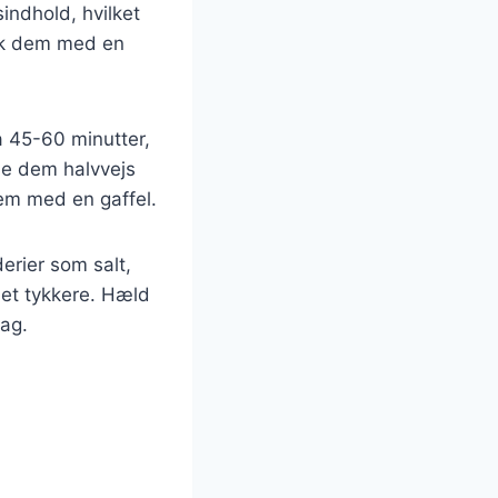
sindhold, hvilket
rik dem med en
a 45-60 minutter,
nde dem halvvejs
em med en gaffel.
erier som salt,
 let tykkere. Hæld
mag.