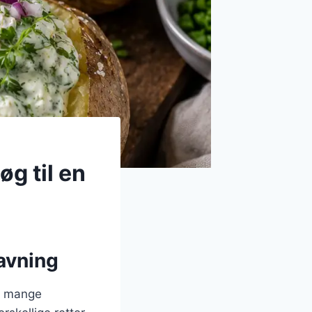
g til en
lavning
 i mange