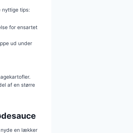
 nyttige tips:
lse for ensartet
lippe ud under
agekartofler.
el af en større
lødesauce
t nyde en lækker