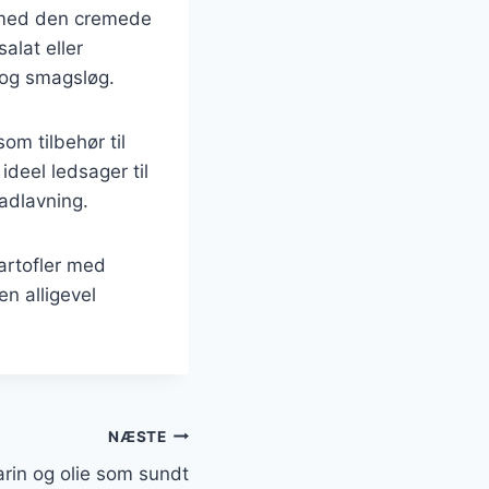
r med den cremede
alat eller
t og smagsløg.
om tilbehør til
ideel ledsager til
madlavning.
kartofler med
en alligevel
NÆSTE
rin og olie som sundt