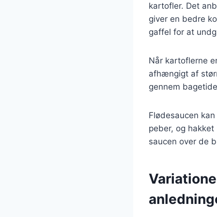
kartofler. Det an
giver en bedre ko
gaffel for at und
Når kartoflerne e
afhængigt af stør
gennem bagetiden
Flødesaucen kan l
peber, og hakket 
saucen over de ba
Variatione
anledning