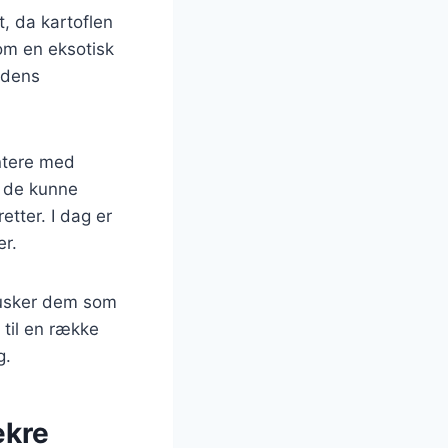
t, da kartoflen
som en eksotisk
 dens
entere med
a de kunne
etter. I dag er
er.
husker dem som
 til en række
g.
ækre