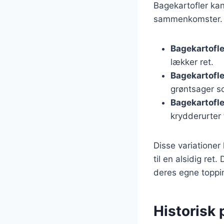
Bagekartofler kan 
sammenkomster. H
Bagekartofl
lækker ret.
Bagekartofle
grøntsager so
Bagekartofle
krydderurter
Disse variationer
til en alsidig re
deres egne toppi
Historisk 