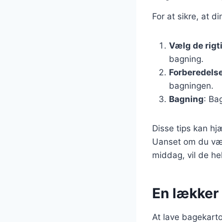
For at sikre, at d
Vælg de rigt
bagning.
Forberedels
bagningen.
Bagning
: Ba
Disse tips kan hj
Uanset om du væl
middag, vil de he
En lækker
At lave bagekart