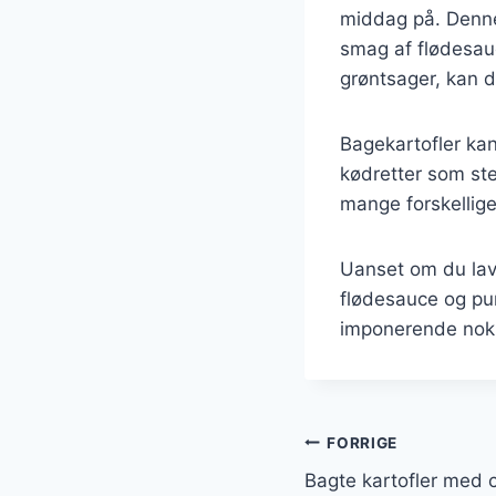
middag på. Denne
smag af flødesauc
grøntsager, kan d
Bagekartofler kan
kødretter som steg
mange forskellige
Uanset om du lave
flødesauce og pur
imponerende nok 
Indlægsnavi
FORRIGE
Bagte kartofler med c