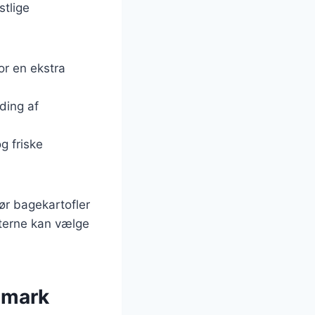
stlige
or en ekstra
ding af
g friske
ør bagekartofler
sterne kan vælge
nmark