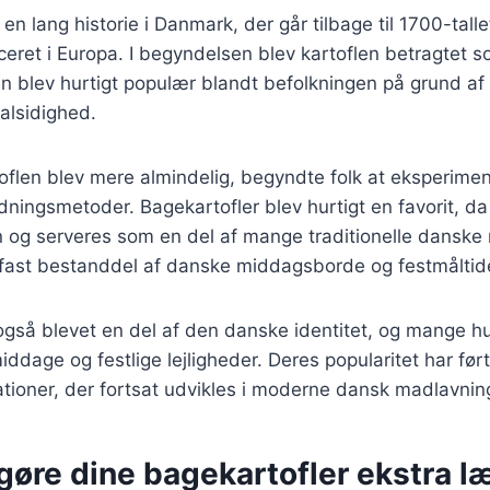
en lang historie i Danmark, der går tilbage til 1700-talle
uceret i Europa. I begyndelsen blev kartoflen betragtet 
n blev hurtigt populær blandt befolkningen på grund af
alsidighed.
toflen blev mere almindelig, begyndte folk at eksperim
redningsmetoder. Bagekartofler blev hurtigt en favorit, d
n og serveres som en del af mange traditionelle danske r
 fast bestanddel af danske middagsborde og festmåltid
 også blevet en del af den danske identitet, og mange 
iddage og festlige lejligheder. Deres popularitet har ført
iationer, der fortsat udvikles i moderne dansk madlavnin
t gøre dine bagekartofler ekstra l