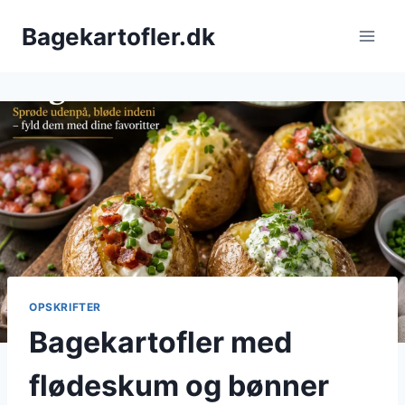
Fortsæt
Bagekartofler.dk
til
indhold
OPSKRIFTER
Bagekartofler med
flødeskum og bønner