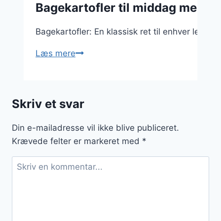
Bagekartofler til middag med g
Bagekartofler: En klassisk ret til enhver lejli
Bagekartofler
Læs mere
til
middag
med
Skriv et svar
grøntsager
Din e-mailadresse vil ikke blive publiceret.
Krævede felter er markeret med
*