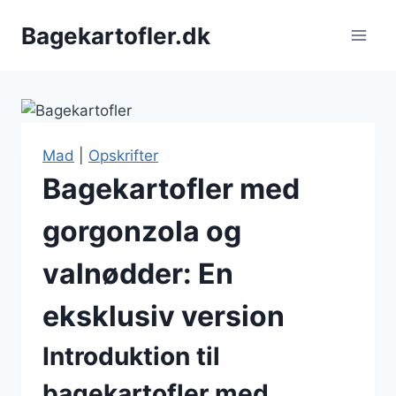
Fortsæt
Bagekartofler.dk
til
indhold
Mad
|
Opskrifter
Bagekartofler med
gorgonzola og
valnødder: En
eksklusiv version
Introduktion til
bagekartofler med