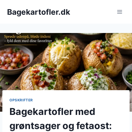
Fortsæt
Bagekartofler.dk
til
indhold
OPSKRIFTER
Bagekartofler med
grøntsager og fetaost: