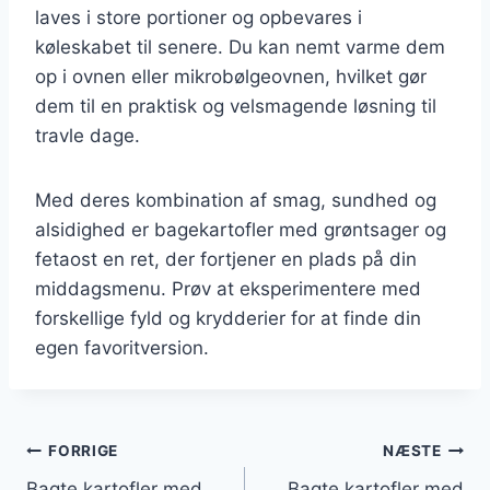
laves i store portioner og opbevares i
køleskabet til senere. Du kan nemt varme dem
op i ovnen eller mikrobølgeovnen, hvilket gør
dem til en praktisk og velsmagende løsning til
travle dage.
Med deres kombination af smag, sundhed og
alsidighed er bagekartofler med grøntsager og
fetaost en ret, der fortjener en plads på din
middagsmenu. Prøv at eksperimentere med
forskellige fyld og krydderier for at finde din
egen favoritversion.
Indlægsnavigation
FORRIGE
NÆSTE
Bagte kartofler med
Bagte kartofler med