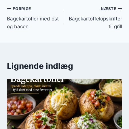
Indlægsnavigation
FORRIGE
NÆSTE
Bagekartofler med ost
Bagekartoffelopskrifter
og bacon
til grill
Lignende indlæg