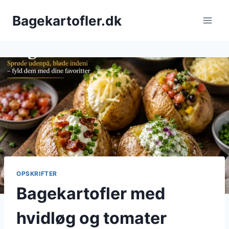
Fortsæt
Bagekartofler.dk
til
indhold
OPSKRIFTER
Bagekartofler med
hvidløg og tomater