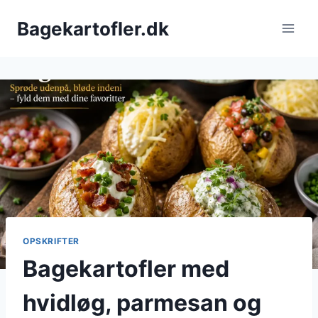
Fortsæt
Bagekartofler.dk
til
indhold
OPSKRIFTER
Bagekartofler med
hvidløg, parmesan og