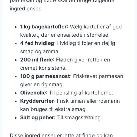
parmesan og fløde skal du bruge følgende
ingredienser:
1 kg bagekartofler
: Vælg kartofler af god
kvalitet, der er ensartede i størrelse.
4 fed hvidløg
: Hvidløg tilføjer en dejlig
smag og aroma.
200 ml fløde
: Fløden giver retten en
cremet konsistens.
100 g parmesanost
: Friskrevet parmesan
giver en rig smag.
Olivenolie
: Til pensling af kartoflerne.
Krydderurter
: Frisk timian eller rosmarin
kan bruges til ekstra smag.
Salt og peber
: Til smagssætning.
Disse ingredienser er lette at finde og kan