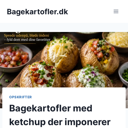
Fortsæt
Bagekartofler.dk
til
indhold
OPSKRIFTER
Bagekartofler med
ketchup der imponerer