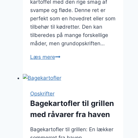
kartoffel med den rige smag af
svampe og fløde. Denne ret er
perfekt som en hovedret eller som
tilbehør til kødretter. Den kan
tilberedes på mange forskellige
måder, men grundopskriften…
Bagt
Læs mere
kartoffel
med
svampe
og
Opskrifter
fløde
Bagekartofler til grillen
med råvarer fra haven
Bagekartofler til grillen: En lækker
sommerret fra haven