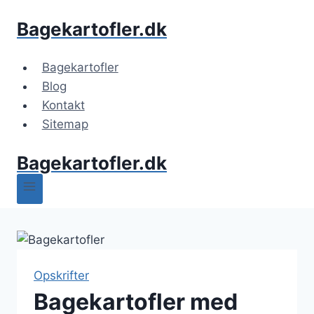
Fortsæt
Bagekartofler.dk
til
indhold
Bagekartofler
Blog
Kontakt
Sitemap
Bagekartofler.dk
Opskrifter
Bagekartofler med