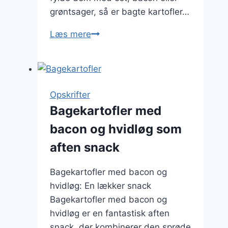
grøntsager, så er bagte kartofler…
Bagte
Læs mere
kartofler
til
grill:
Uundgåelige
Opskrifter
opskrifter
Bagekartofler med
bacon og hvidløg som
aften snack
Bagekartofler med bacon og
hvidløg: En lækker snack
Bagekartofler med bacon og
hvidløg er en fantastisk aften
snack, der kombinerer den sprøde