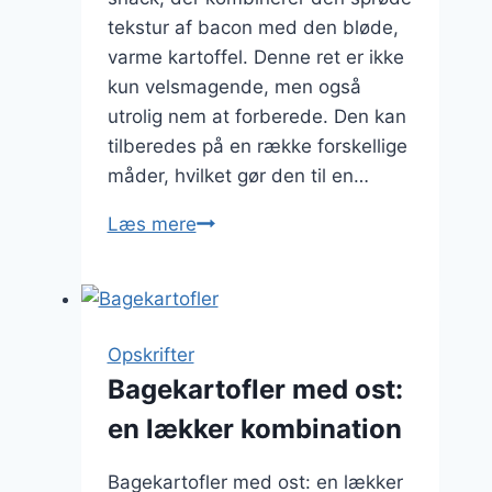
tekstur af bacon med den bløde,
varme kartoffel. Denne ret er ikke
kun velsmagende, men også
utrolig nem at forberede. Den kan
tilberedes på en række forskellige
måder, hvilket gør den til en…
Bagekartofler
Læs mere
med
bacon
og
hvidløg
Opskrifter
som
Bagekartofler med ost:
aften
en lækker kombination
snack
Bagekartofler med ost: en lækker