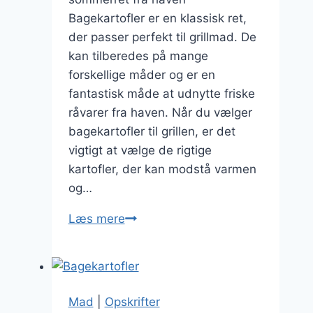
Bagekartofler er en klassisk ret,
der passer perfekt til grillmad. De
kan tilberedes på mange
forskellige måder og er en
fantastisk måde at udnytte friske
råvarer fra haven. Når du vælger
bagekartofler til grillen, er det
vigtigt at vælge de rigtige
kartofler, der kan modstå varmen
og…
Bagekartofler
Læs mere
til
grillen
med
råvarer
Mad
|
Opskrifter
fra