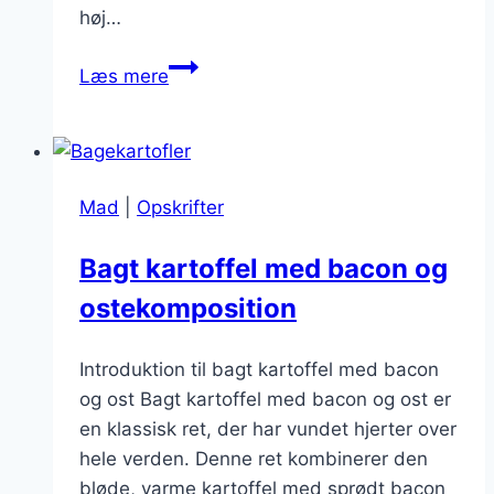
høj…
Forberedelse
Læs mere
af
bagtede
håndgribelighed:
udstyret,
Mad
|
Opskrifter
du
har
Bagt kartoffel med bacon og
brug
ostekomposition
for
Introduktion til bagt kartoffel med bacon
og ost Bagt kartoffel med bacon og ost er
en klassisk ret, der har vundet hjerter over
hele verden. Denne ret kombinerer den
bløde, varme kartoffel med sprødt bacon