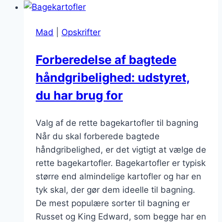
cheddar
og
Mad
|
Opskrifter
bacon:
Perfekte
Forberedelse af bagtede
snacks
håndgribelighed: udstyret,
du har brug for
Valg af de rette bagekartofler til bagning
Når du skal forberede bagtede
håndgribelighed, er det vigtigt at vælge de
rette bagekartofler. Bagekartofler er typisk
større end almindelige kartofler og har en
tyk skal, der gør dem ideelle til bagning.
De mest populære sorter til bagning er
Russet og King Edward, som begge har en