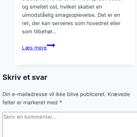
og smeltet ost, hvilket skaber en
uimodståelig smagsoplevelse. Det er en
ret, der kan serveres som hovedret eller
som tilbehør…
Bagt
Læs mere
kartoffel
med
bacon
Skriv et svar
og
ostekomposition
Din e-mailadresse vil ikke blive publiceret.
Krævede
felter er markeret med
*