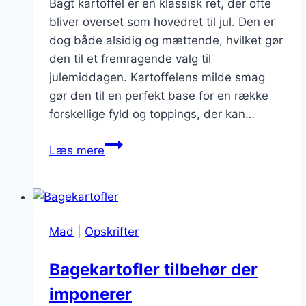
Bagt kartoffel er en klassisk ret, der ofte
bliver overset som hovedret til jul. Den er
dog både alsidig og mættende, hvilket gør
den til et fremragende valg til
julemiddagen. Kartoffelens milde smag
gør den til en perfekt base for en række
forskellige fyld og toppings, der kan…
Bagt
Læs mere
kartoffel
som
hovedret
til
Mad
|
Opskrifter
jul
Bagekartofler tilbehør der
imponerer