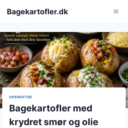
Fortsæt
Bagekartofler.dk
til
indhold
OPSKRIFTER
Bagekartofler med
krydret smør og olie