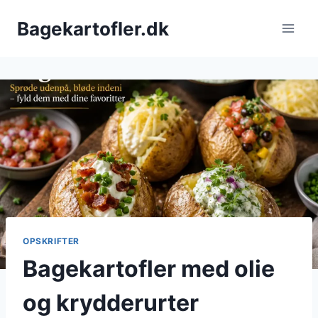
Fortsæt
Bagekartofler.dk
til
indhold
OPSKRIFTER
Bagekartofler med olie
og krydderurter