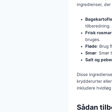
ingredienser, der 
Bagekartofle
tilberedning.
Frisk rosmar
bruges.
Fløde
: Brug 
Smør
: Smør t
Salt og pebe
Disse ingrediense
krydderurter elle
inkludere hvidløg
Sådan til