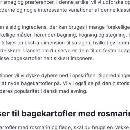
r smag og præferencer. I denne artikel vil vi udforske op
derne og nogle interessante variationer af denne klassi
en alsidig ingrediens, der kan bruges i mange forskellige
skellige måder, herunder bagning, kogning og stegning.
tilføjer en ekstra dimension til smagen, hvilket gør dem t
elskere. Uanset om du serverer dem til en festmiddag 
disse bagekartofler helt sikkert imponere.
tioner vil vi dykke dybere ned i opskriften, tilberedning
 at nyde bagekartofler på. Vi vil også se på den historis
deres popularitet i dansk madlavning.
er til bagekartofler med rosmari
artofler med rosmarin og fløde, skal du bruge en række