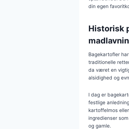
din egen favoritk
Historisk 
madlavni
Bagekartofler har
traditionelle rett
da været en vigti
alsidighed og evn
I dag er bagekart
festlige anledni
kartoffelmos elle
ingredienser som 
og gamle.