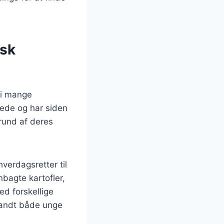
nsk
 i mange
drede og har siden
rund af deres
verdagsretter til
bagte kartofler,
ed forskellige
blandt både unge