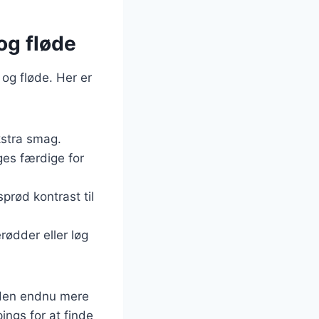
og fløde
og fløde. Her er
ekstra smag.
ges færdige for
prød kontrast til
rødder eller løg
e den endnu mere
ngs for at finde