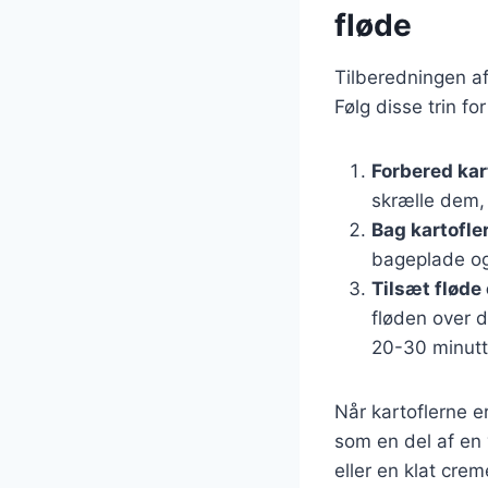
fløde
Tilberedningen af
Følg disse trin fo
Forbered kar
skrælle dem, 
Bag kartofle
bageplade og
Tilsæt fløde
fløden over 
20-30 minutte
Når kartoflerne e
som en del af en
eller en klat crem