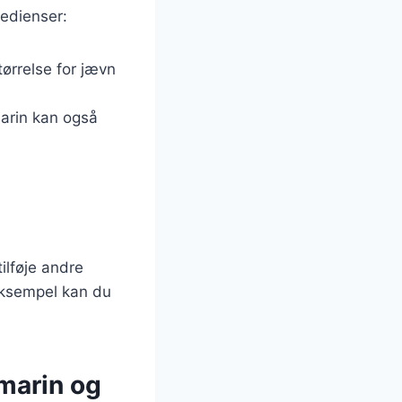
redienser:
tørrelse for jævn
marin kan også
ilføje andre
 eksempel kan du
marin og