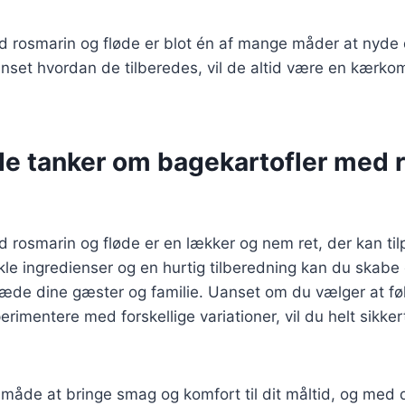
d rosmarin og fløde er blot én af mange måder at nyde 
nset hvordan de tilberedes, vil de altid være en kærko
de tanker om bagekartofler med 
 rosmarin og fløde er en lækker og nem ret, der kan til
kle ingredienser og en hurtig tilberedning kan du skab
 glæde dine gæster og familie. Uanset om du vælger at fø
perimentere med forskellige variationer, vil du helt sikke
t måde at bringe smag og komfort til dit måltid, og me