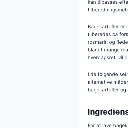
kan tilpasses efte
tilberedningsmeto
Bagekartofler er 
tilberedes på for
rosmarin og fløde 
blandt mange mad
hverdagsret, vil 
I de følgende sek
alternative måder
bagekartofler og 
Ingrediens
For at lave bagek