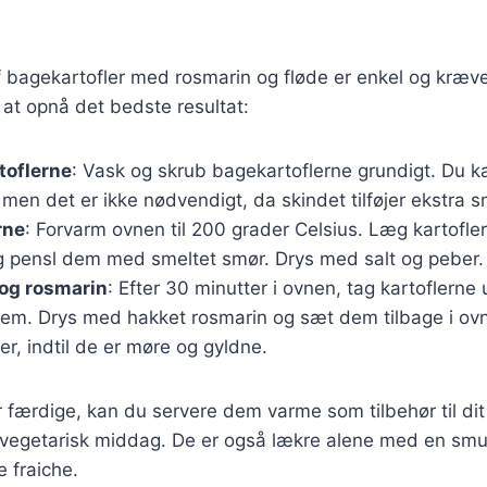
 bagekartofler med rosmarin og fløde er enkel og kræve
r at opnå det bedste resultat:
toflerne
: Vask og skrub bagekartoflerne grundigt. Du k
men det er ikke nødvendigt, da skindet tilføjer ekstra s
rne
: Forvarm ovnen til 200 grader Celsius. Læg kartofle
 pensl dem med smeltet smør. Drys med salt og peber.
 og rosmarin
: Efter 30 minutter i ovnen, tag kartoflerne
dem. Drys med hakket rosmarin og sæt dem tilbage i ovn
r, indtil de er møre og gyldne.
r færdige, kan du servere dem varme som tilbehør til dit
 vegetarisk middag. De er også lækre alene med en smul
e fraiche.