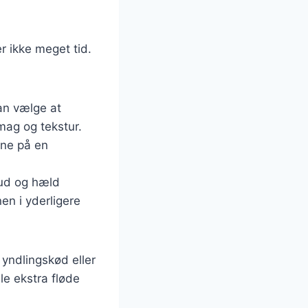
r ikke meget tid.
an vælge at
mag og tekstur.
rne på en
 ud og hæld
en i yderligere
 yndlingskød eller
e ekstra fløde