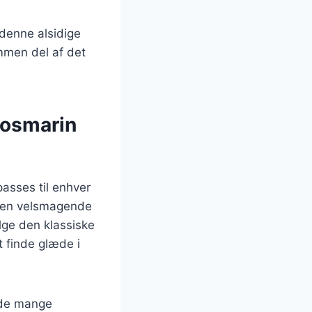
denne alsidige
mmen del af det
rosmarin
passes til enhver
e en velsmagende
lge den klassiske
rt finde glæde i
d de mange