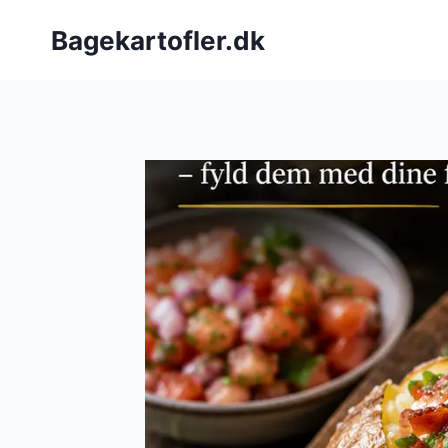
Fortsæt
Bagekartofler.dk
til
indhold