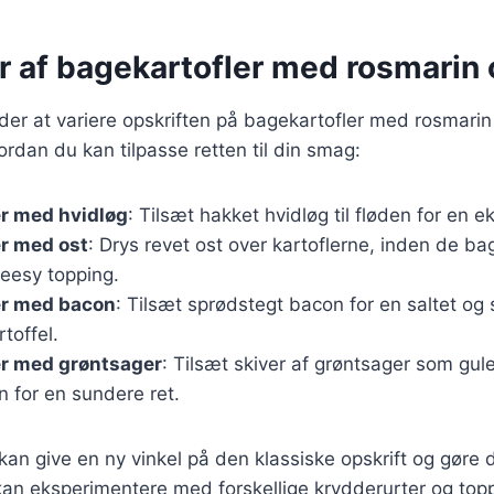
r af bagekartofler med rosmarin 
r at variere opskriften på bagekartofler med rosmarin 
vordan du kan tilpasse retten til din smag:
er med hvidløg
: Tilsæt hakket hvidløg til fløden for en 
r med ost
: Drys revet ost over kartoflerne, inden de ba
heesy topping.
er med bacon
: Tilsæt sprødstegt bacon for en saltet og s
toffel.
er med grøntsager
: Tilsæt skiver af grøntsager som gule
n for en sundere ret.
 kan give en ny vinkel på den klassiske opskrift og gør
n eksperimentere med forskellige krydderurter og toppi