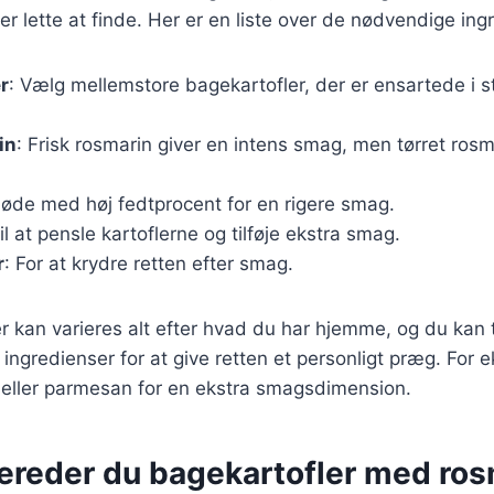
er lette at finde. Her er en liste over de nødvendige ing
r
: Vælg mellemstore bagekartofler, der er ensartede i s
in
: Frisk rosmarin giver en intens smag, men tørret ros
fløde med høj fedtprocent for en rigere smag.
il at pensle kartoflerne og tilføje ekstra smag.
r
: For at krydre retten efter smag.
r kan varieres alt efter hvad du har hjemme, og du kan t
r ingredienser for at give retten et personligt præg. For
 eller parmesan for en ekstra smagsdimension.
bereder du bagekartofler med ros