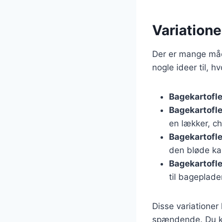
Variatione
Der er mange måde
nogle ideer til, h
Bagekartofl
Bagekartofle
en lækker, c
Bagekartofl
den bløde kar
Bagekartofl
til bageplade
Disse variationer
spændende. Du ka