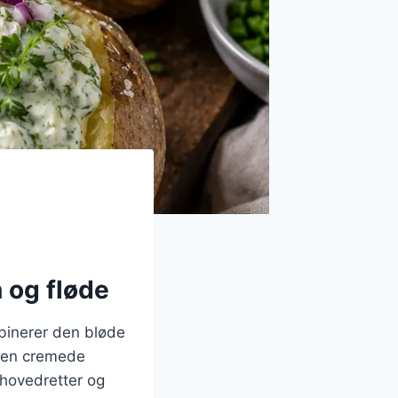
 og fløde
binerer den bløde
 den cremede
e hovedretter og