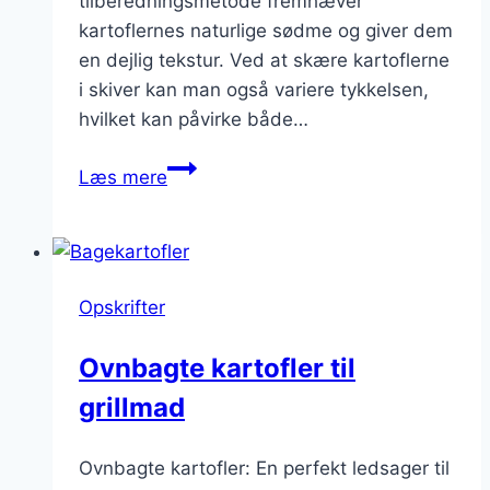
tilberedningsmetode fremhæver
kartoflernes naturlige sødme og giver dem
en dejlig tekstur. Ved at skære kartoflerne
i skiver kan man også variere tykkelsen,
hvilket kan påvirke både…
Bakede
Læs mere
cartoffeler
i
skiver
for
Opskrifter
bedre
smag
Ovnbagte kartofler til
grillmad
Ovnbagte kartofler: En perfekt ledsager til