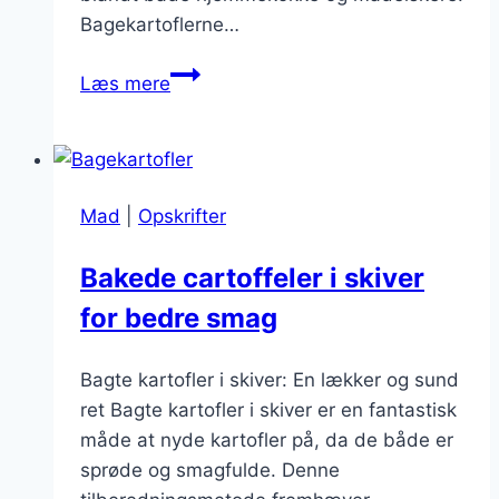
Bagekartoflerne…
Bagekartofler
Læs mere
med
bacon,
løg
og
Mad
|
Opskrifter
ost
Bakede cartoffeler i skiver
for bedre smag
Bagte kartofler i skiver: En lækker og sund
ret Bagte kartofler i skiver er en fantastisk
måde at nyde kartofler på, da de både er
sprøde og smagfulde. Denne