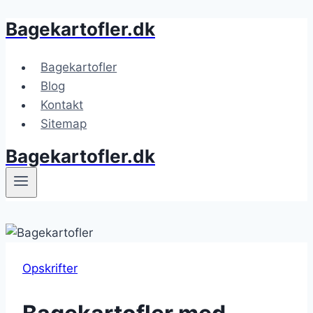
Bagekartofler.dk
Fortsæt
til
indhold
Bagekartofler
Blog
Kontakt
Sitemap
Bagekartofler.dk
Opskrifter