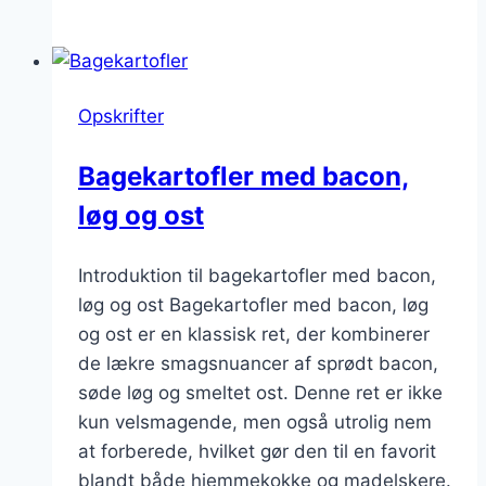
kartoffel
opskrift
med
skinke
Opskrifter
og
ost
Bagekartofler med bacon,
løg og ost
Introduktion til bagekartofler med bacon,
løg og ost Bagekartofler med bacon, løg
og ost er en klassisk ret, der kombinerer
de lækre smagsnuancer af sprødt bacon,
søde løg og smeltet ost. Denne ret er ikke
kun velsmagende, men også utrolig nem
at forberede, hvilket gør den til en favorit
blandt både hjemmekokke og madelskere.