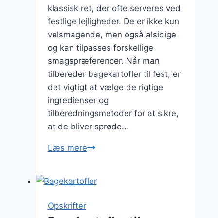
klassisk ret, der ofte serveres ved
festlige lejligheder. De er ikke kun
velsmagende, men også alsidige
og kan tilpasses forskellige
smagspræferencer. Når man
tilbereder bagekartofler til fest, er
det vigtigt at vælge de rigtige
ingredienser og
tilberedningsmetoder for at sikre,
at de bliver sprøde…
Bagekartofler
Læs mere
til
fest
med
dild
Opskrifter
og