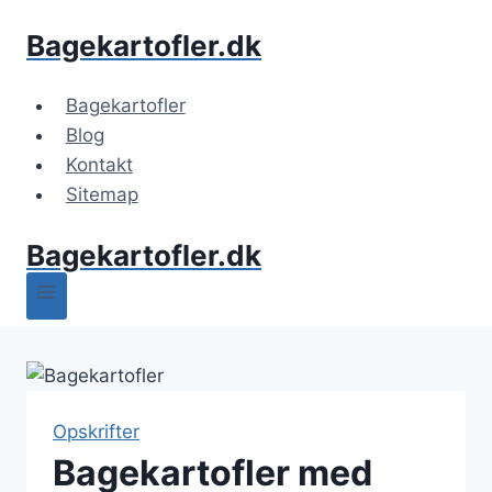
Fortsæt
Bagekartofler.dk
til
indhold
Bagekartofler
Blog
Kontakt
Sitemap
Bagekartofler.dk
Opskrifter
Bagekartofler med