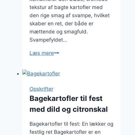
tekstur af bagte kartofler med
den rige smag af svampe, hvilket
skaber en ret, der både er
mættende og smagfuld.
Svampefyldet…
Bagekartofler
Læs mere
opskrift
med
fyld
af
Opskrifter
svampe
Bagekartofler til fest
med dild og citronskal
Bagekartofler til fest: En lækker og
festlig ret Bagekartofler er en