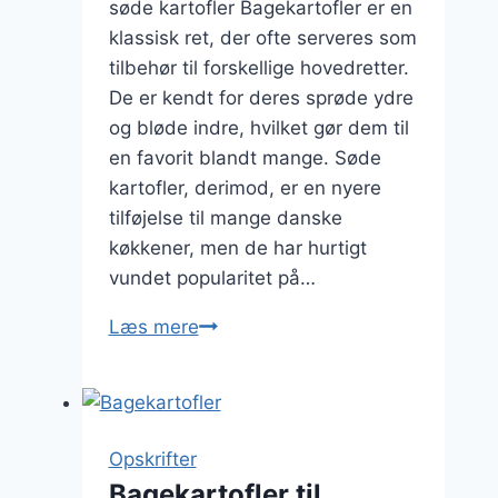
søde kartofler Bagekartofler er en
klassisk ret, der ofte serveres som
tilbehør til forskellige hovedretter.
De er kendt for deres sprøde ydre
og bløde indre, hvilket gør dem til
en favorit blandt mange. Søde
kartofler, derimod, er en nyere
tilføjelse til mange danske
køkkener, men de har hurtigt
vundet popularitet på…
Bagekartofler
Læs mere
med
søde
kartofler
som
Opskrifter
side
Bagekartofler til