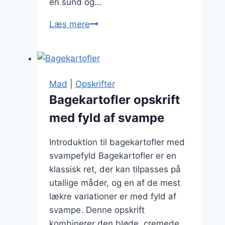
en sund og…
Bagekartofler
Læs mere
med
majs
og
grøntsager
Mad
|
Opskrifter
Bagekartofler opskrift
med fyld af svampe
Introduktion til bagekartofler med
svampefyld Bagekartofler er en
klassisk ret, der kan tilpasses på
utallige måder, og en af de mest
lækre variationer er med fyld af
svampe. Denne opskrift
kombinerer den bløde, cremede