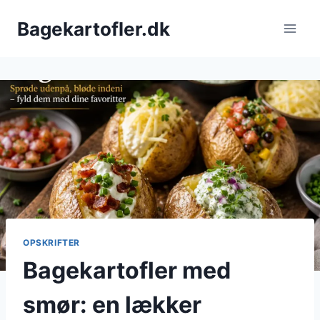
Fortsæt
Bagekartofler.dk
til
indhold
OPSKRIFTER
Bagekartofler med
smør: en lækker