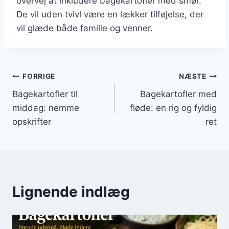
overvej at inkludere bagekartofler med smør.
De vil uden tvivl være en lækker tilføjelse, der
vil glæde både familie og venner.
Indlægsnavigation
FORRIGE
NÆSTE
Bagekartofler til
Bagekartofler med
middag: nemme
fløde: en rig og fyldig
opskrifter
ret
Lignende indlæg