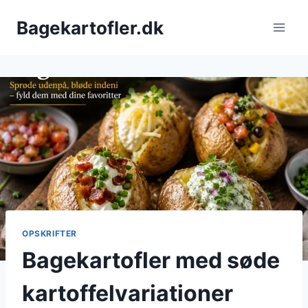
Fortsæt
Bagekartofler.dk
til
indhold
OPSKRIFTER
Bagekartofler med søde
kartoffelvariationer