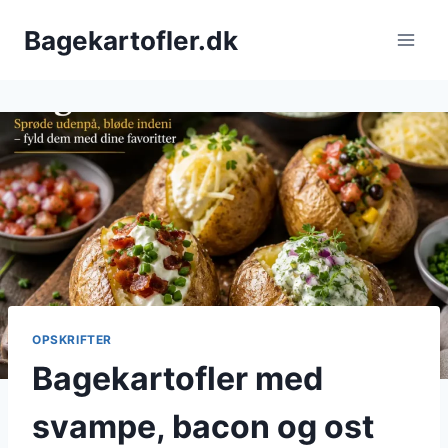
Fortsæt
Bagekartofler.dk
til
indhold
OPSKRIFTER
Bagekartofler med
svampe, bacon og ost