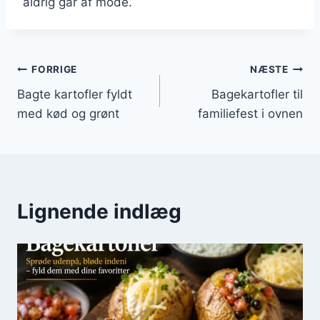
aldrig går af mode.
Indlægsnavigation
FORRIGE
NÆSTE
Bagte kartofler fyldt
Bagekartofler til
med kød og grønt
familiefest i ovnen
Lignende indlæg