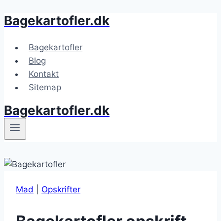
Bagekartofler.dk
Fortsæt
til
indhold
Bagekartofler
Blog
Kontakt
Sitemap
Bagekartofler.dk
Mad
|
Opskrifter