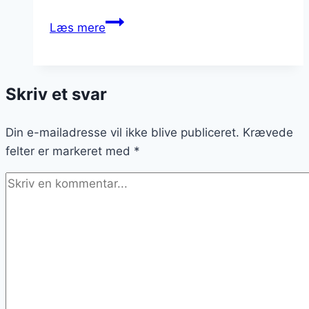
Bagekartofler
Læs mere
med
smør
og
Skriv et svar
krydderurter
Din e-mailadresse vil ikke blive publiceret.
Krævede
felter er markeret med
*