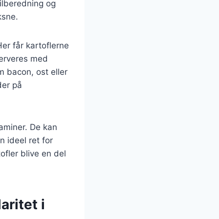
tilberedning og
ksne.
er får kartoflerne
serveres med
 bacon, ost eller
der på
taminer. De kan
 ideel ret for
fler blive en del
ritet i