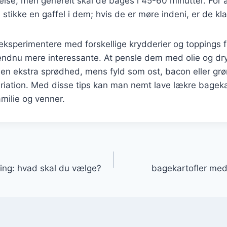
relse, men generelt skal de bages i 45-60 minutter. For at
tikke en gaffel i dem; hvis de er møre indeni, er de klar
ksperimentere med forskellige krydderier og toppings f
endnu mere interessante. At pensle dem med olie og dry
 en ekstra sprødhed, mens fyld som ost, bacon eller gr
ariation. Med disse tips kan man nemt lave lækre bagekart
milie og venner.
gation
ning: hvad skal du vælge?
bagekartofler med