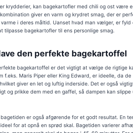
er krydderier, kan bagekartofler med chili og ost være e
ombination giver en varm og krydret smag, der er perfe
a varme i deres måltid. Uanset hvad man vælger, er fyld
t tilpasse bagekartofler til ens personlige smag.
t lave den perfekte bagekartoffel
rfekte bagekartoffel er det vigtigt at vælge de rigtige ka
 f.eks. Maris Piper eller King Edward, er ideelle, da de 
hvilket giver en let og luftig inderside. Det er også vigti
digt og prikke dem med en gaffel, så dampen kan slippe
bagetiden er også afgørende for et godt resultat. En t
 ideel for at opnå en sprød skal. Bagetiden varierer afh