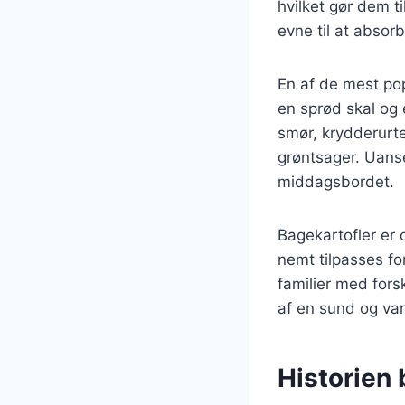
hvilket gør dem ti
evne til at absor
En af de mest pop
en sprød skal og
smør, krydderurte
grøntsager. Uanse
middagsbordet.
Bagekartofler er 
nemt tilpasses for
familier med fors
af en sund og var
Historien 