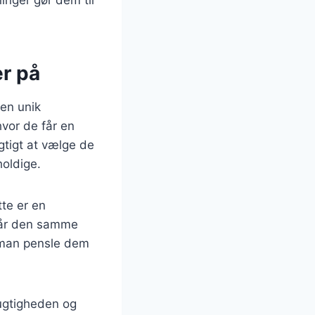
ninger gør dem til
er på
en unik
vor de får en
gtigt at vælge de
holdige.
te er en
 får den samme
 man pensle dem
fugtigheden og