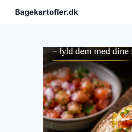
Fortsæt
Bagekartofler.dk
til
indhold