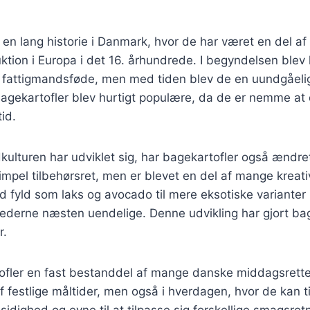
 en lang historie i Danmark, hvor de har været en del af
uktion i Europa i det 16. århundrede. I begyndelsen blev 
 fattigmandsføde, men med tiden blev de en uundgåelig
agekartofler blev hurtigt populære, da de er nemme at
id.
kulturen har udviklet sig, har bagekartofler også ændret
mpel tilbehørsret, men er blevet en del af mange kreativ
d fyld som laks og avocado til mere eksotiske variante
ghederne næsten uendelige. Denne udvikling har gjort bage
r.
tofler en fast bestanddel af mange danske middagsrette
f festlige måltider, men også i hverdagen, hvor de kan t