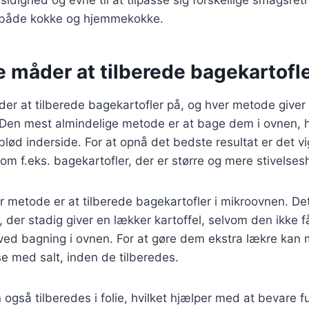
sidighed og evne til at tilpasse sig forskellige smagsret
t både kokke og hjemmekokke.
e måder at tilberede bagekartofl
er at tilberede bagekartofler på, og hver metode giver 
Den mest almindelige metode er at bage dem i ovnen, h
blød inderside. For at opnå det bedste resultat er det vi
 som f.eks. bagekartofler, der er større og mere stivelses
metode er at tilberede bagekartofler i mikroovnen. Det
 der stadig giver en lækker kartoffel, selvom den ikke
ved bagning i ovnen. For at gøre dem ekstra lækre kan
e med salt, inden de tilberedes.
 også tilberedes i folie, hvilket hjælper med at bevare 