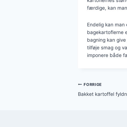
kartoflernes stør
færdige, kan man s
Endelig kan man e
bagekartoflerne 
bagning kan give
tilføje smag og v
imponere både fa
Indlægsnavi
FORRIGE
Bakket kartoffel fyld