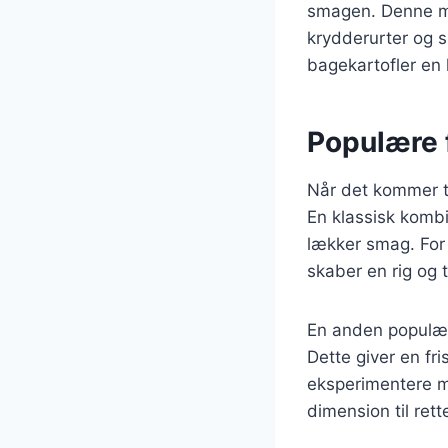
smagen. Denne met
krydderurter og 
bagekartofler en 
Populære f
Når det kommer ti
En klassisk kombi
lækker smag. For 
skaber en rig og t
En anden populær
Dette giver en fr
eksperimentere me
dimension til rett