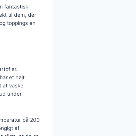
n fantastisk
kt til dem, der
 og toppings en
rtofler.
har et højt
gt at vaske
 ud under
emperatur på 200
ængigt af