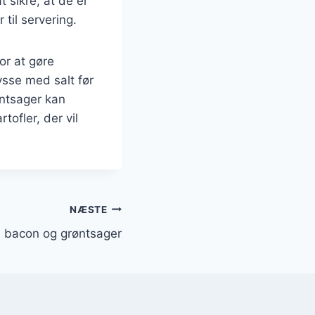
 sikre, at de er
 til servering.
or at gøre
sse med salt før
øntsager kan
ofler, der vil
NÆSTE
 bacon og grøntsager