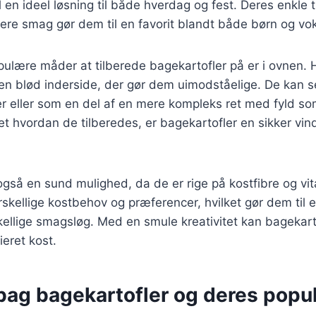
l en ideel løsning til både hverdag og fest. Deres enkle 
bere smag gør dem til en favorit blandt både børn og vo
ulære måder at tilberede bagekartofler på er i ovnen. H
 en blød inderside, der gør dem uimodståelige. De kan 
r eller som en del af en mere kompleks ret med fyld som
t hvordan de tilberedes, er bagekartofler en sikker vin
også en sund mulighed, da de er rige på kostfibre og vi
skellige kostbehov og præferencer, hvilket gør dem til en
kellige smagsløg. Med en smule kreativitet kan bagekarto
ieret kost.
bag bagekartofler og deres popula