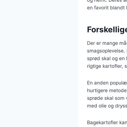
og nemt. Deres al
en favorit bland
Forskellig
Der er mange måd
smagsoplevelse. 
sprød skal og en 
rigtige kartofler,
En anden populær 
hurtigere metode,
sprøde skal som 
med olie og dryss
Bagekartofler kan