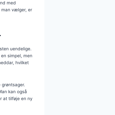
 ind med
e man vælger, er
r
æsten uendelige.
r en simpel, men
eddar, hvilket
 grøntsager.
. Man kan også
at tilføje en ny