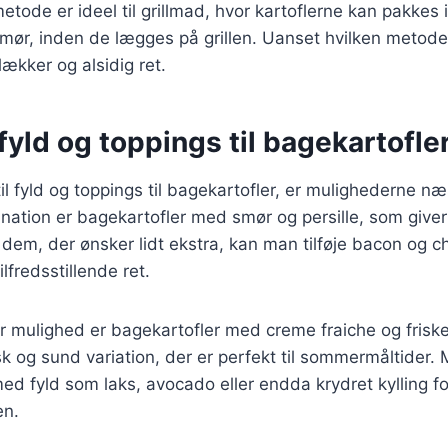
ode er ideel til grillmad, hvor kartoflerne kan pakkes
smør, inden de lægges på grillen. Uanset hvilken metod
lækker og alsidig ret.
yld og toppings til bagekartofle
l fyld og toppings til bagekartofler, er mulighederne n
nation er bagekartofler med smør og persille, som give
dem, der ønsker lidt ekstra, kan man tilføje bacon og ch
ilfredsstillende ret.
 mulighed er bagekartofler med creme fraiche og friske
isk og sund variation, der er perfekt til sommermåltider
d fyld som laks, avocado eller endda krydret kylling for 
en.