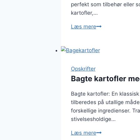
perfekt som tilbehør eller
kartofler,…
Bagte
Læs mere
kartofler
med
tomat,
ost
og
Opskrifter
basilikum
Bagte kartofler me
Bagte kartofler: En klassis
tilberedes på utallige måde
forskellige ingredienser. Tr
stivelsesholdige…
Bagte
Læs mere