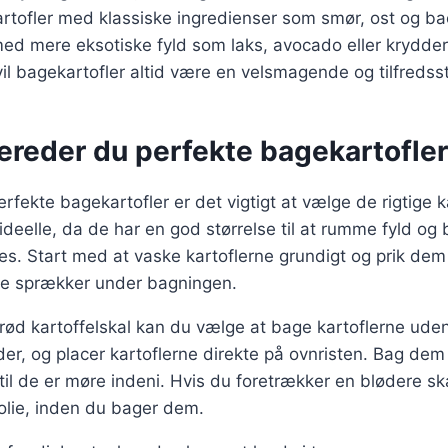
rtofler med klassiske ingredienser som smør, ost og ba
ed mere eksotiske fyld som laks, avocado eller krydder
il bagekartofler altid være en velsmagende og tilfredsst
ereder du perfekte bagekartofler
erfekte bagekartofler er det vigtigt at vælge de rigtige ka
 ideelle, da de har en god størrelse til at rumme fyld og b
s. Start med at vaske kartoflerne grundigt og prik dem
 de sprækker under bagningen.
rød kartoffelskal kan du vælge at bage kartoflerne uden
der, og placer kartoflerne direkte på ovnristen. Bag dem
ndtil de er møre indeni. Hvis du foretrækker en blødere s
 folie, inden du bager dem.