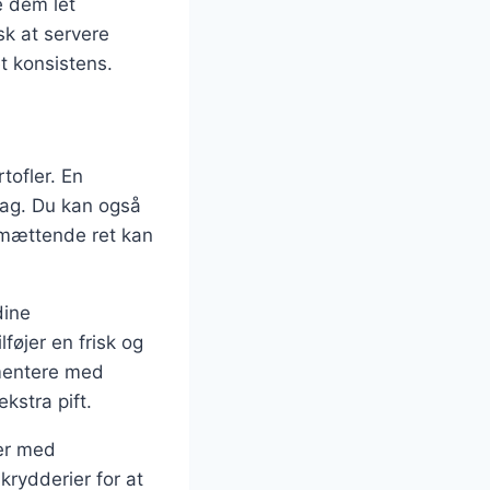
e dem let
sk at servere
t konsistens.
tofler. En
mag. Du kan også
e mættende ret kan
dine
føjer en frisk og
imentere med
ekstra pift.
ler med
krydderier for at