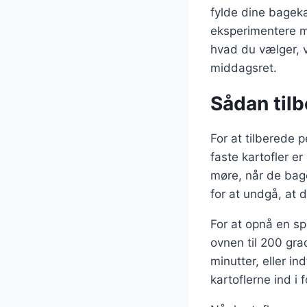
fylde dine bageka
eksperimentere m
hvad du vælger, v
middagsret.
Sådan tilb
For at tilberede p
faste kartofler er
møre, når de bage
for at undgå, at
For at opnå en sp
ovnen til 200 gra
minutter, eller i
kartoflerne ind i