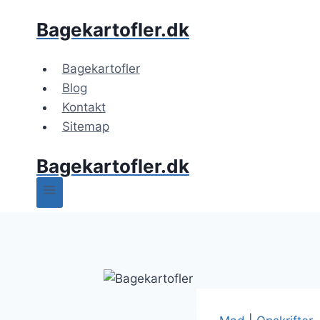
Fortsæt
Bagekartofler.dk
til
indhold
Bagekartofler
Blog
Kontakt
Sitemap
Bagekartofler.dk