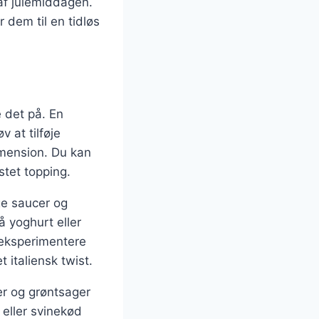
af julemiddagen.
 dem til en tidløs
 det på. En
 at tilføje
dimension. Du kan
stet topping.
ge saucer og
 yoghurt eller
å eksperimentere
 italiensk twist.
er og grøntsager
 eller svinekød