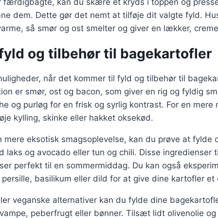
r færdigbagte, kan du skære et kryds i toppen og press
e dem. Dette gør det nemt at tilføje dit valgte fyld. Hu
arme, så smør og ost smelter og giver en lækker, creme
yld og tilbehør til bagekartofler
muligheder, når det kommer til fyld og tilbehør til bagekar
ion er smør, ost og bacon, som giver en rig og fyldig s
iche og purløg for en frisk og syrlig kontrast. For en mer
føje kylling, skinke eller hakket oksekød.
n mere eksotisk smagsoplevelse, kan du prøve at fylde 
laks og avocado eller tun og chili. Disse ingredienser til
sser perfekt til en sommermiddag. Du kan også eksper
ersille, basilikum eller dild for at give dine kartofler et 
ller veganske alternativer kan du fylde dine bagekartof
ampe, peberfrugt eller bønner. Tilsæt lidt olivenolie og 