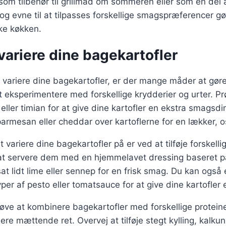
som tilbehør til grillmad om sommeren eller som en del 
og evne til at tilpasses forskellige smagspræferencer gør
ske køkken.
t variere dine bagekartofler
 variere dine bagekartofler, er der mange måder at gøre
 eksperimentere med forskellige krydderier og urter. Prøv
 eller timian for at give dine kartofler en ekstra smags
parmesan eller cheddar over kartoflerne for en lækker, o
variere dine bagekartofler på er ved at tilføje forskelli
 at servere dem med en hjemmelavet dressing baseret på
lsat lidt lime eller sennep for en frisk smag. Du kan ogs
per af pesto eller tomatsauce for at give dine kartofler et
øve at kombinere bagekartofler med forskellige protein
re mættende ret. Overvej at tilføje stegt kylling, kalkun