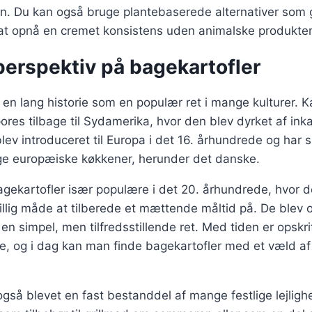
 Du kan også bruge plantebaserede alternativer som 
r at opnå en cremet konsistens uden animalske produkter
perspektiv på bagekartofler
 en lang historie som en populær ret i mange kulturer. K
ores tilbage til Sydamerika, hvor den blev dyrket af ink
blev introduceret til Europa i det 16. århundrede og har
nge europæiske køkkener, herunder det danske.
gekartofler især populære i det 20. århundrede, hvor d
llig måde at tilberede et mættende måltid på. De blev 
en simpel, men tilfredsstillende ret. Med tiden er opskri
e, og i dag kan man finde bagekartofler med et væld af f
også blevet en fast bestanddel af mange festlige lejlighe