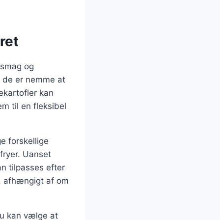
ret
r smag og
i de er nemme at
ekartofler kan
m til en fleksibel
e forskellige
fryer. Uanset
n tilpasses efter
e, afhængigt af om
Du kan vælge at