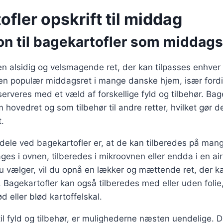
fler opskrift til middag
on til bagekartofler som middags
en alsidig og velsmagende ret, der kan tilpasses enhve
 en populær middagsret i mange danske hjem, især ford
serveres med et væld af forskellige fyld og tilbehør. Bag
hovedret og som tilbehør til andre retter, hvilket gør de
t.
rdele ved bagekartofler er, at de kan tilberedes på mang
es i ovnen, tilberedes i mikroovnen eller endda i en air
 vælger, vil du opnå en lækker og mættende ret, der ka
 Bagekartofler kan også tilberedes med eller uden foli
d eller blød kartoffelskal.
l fyld og tilbehør, er mulighederne næsten uendelige. 