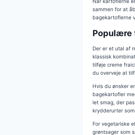
Når kartoflerne e
sammen for at åbn
bagekartoflerne v
Populære f
Der er et utal af 
klassisk kombinat
tilføje creme fra
du overveje at til
Hvis du ønsker e
bagekartofler med 
let smag, der pa
krydderurter som p
For vegetariske e
grøntsager som sv