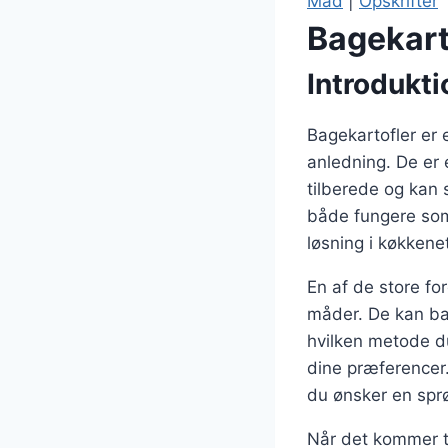
Mad
|
Opskrifter
Bagekarto
Introdukti
Bagekartofler er 
anledning. De er
tilberede og kan 
både fungere som 
løsning i køkkene
En af de store fo
måder. De kan bag
hvilken metode du
dine præferencer.
du ønsker en sprø
Når det kommer ti