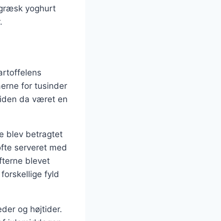
græsk yoghurt
.
artoffelens
aerne for tusinder
 siden da været en
e blev betragtet
ofte serveret med
fterne blevet
orskellige fyld
der og højtider.