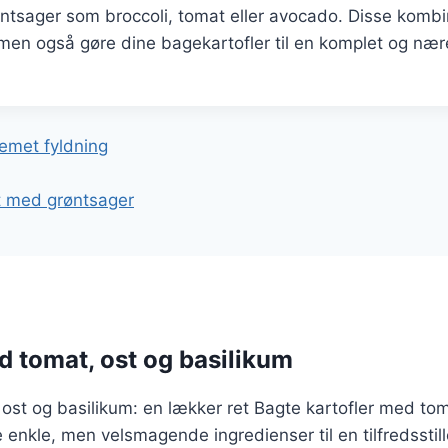
sager som broccoli, tomat eller avocado. Disse kombina
 men også gøre dine bagekartofler til en komplet og næ
gation
remet fyldning
ft med grøntsager
d tomat, ost og basilikum
ost og basilikum: en lækker ret Bagte kartofler med tom
 enkle, men velsmagende ingredienser til en tilfredsstil