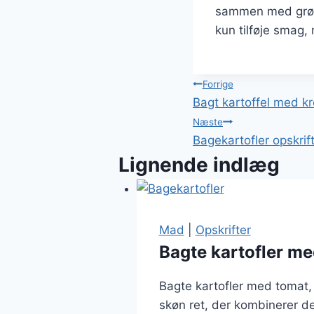
sammen med grønt
kun tilføje smag,
Indlægsnavi
Forrige
Bagt kartoffel med k
Næste
Bagekartofler opskri
Lignende indlæg
Mad
|
Opskrifter
Bagte kartofler me
Bagte kartofler med tomat, 
skøn ret, der kombinerer de