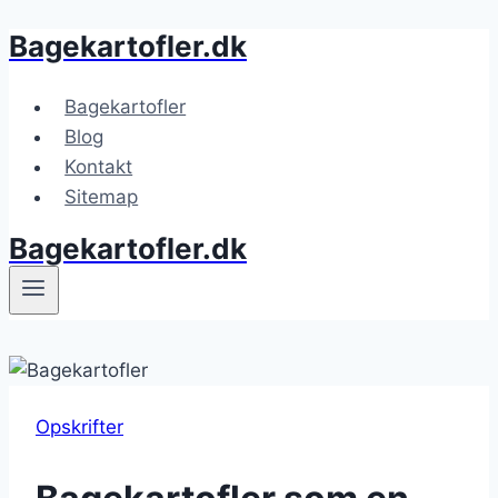
Bagekartofler.dk
Fortsæt
til
indhold
Bagekartofler
Blog
Kontakt
Sitemap
Bagekartofler.dk
Opskrifter