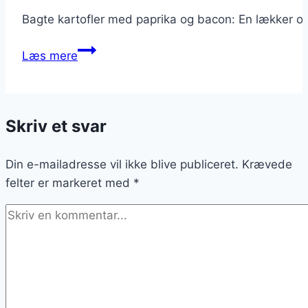
Bagte kartofler med paprika og bacon: En lækker op
Bagte
Læs mere
kartofler
med
paprika
Skriv et svar
og
bacon
Din e-mailadresse vil ikke blive publiceret.
Krævede
felter er markeret med
*