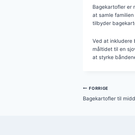
Bagekartofler er
at samle familien
tilbyder bagekart
Ved at inkludere
måltidet til en s
at styrke bånden
Indlægsnavi
FORRIGE
Bagekartofler til mid