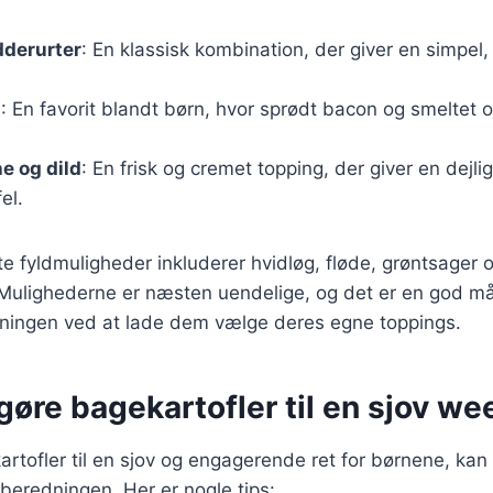
dderurter
: En klassisk kombination, der giver en simpel
t
: En favorit blandt børn, hvor sprødt bacon og smeltet ost
e og dild
: En frisk og cremet topping, der giver en dejlig
el.
e fyldmuligheder inkluderer hvidløg, fløde, grøntsager 
. Mulighederne er næsten uendelige, og det er en god må
ningen ved at lade dem vælge deres egne toppings.
t gøre bagekartofler til en sjov w
artofler til en sjov og engagerende ret for børnene, kan
lberedningen. Her er nogle tips: