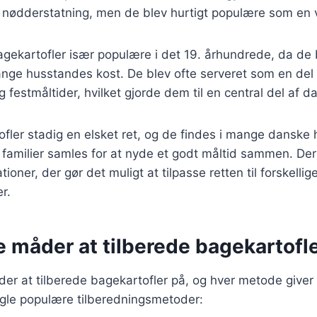
 nødderstatning, men de blev hurtigt populære som en v
gekartofler især populære i det 19. århundrede, da de 
nge husstandes kost. De blev ofte serveret som en del 
 festmåltider, hvilket gjorde dem til en central del af d
ofler stadig en elsket ret, og de findes i mange danske 
familier samles for at nyde et godt måltid sammen. De
tioner, der gør det muligt at tilpasse retten til forskellig
r.
e måder at tilberede bagekartofl
er at tilberede bagekartofler på, og hver metode giver
ogle populære tilberedningsmetoder: