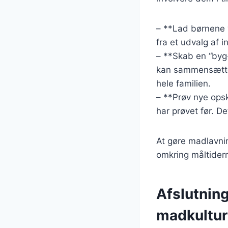
– **Lad børnene 
fra et udvalg af
– **Skab en “byg-
kan sammensætte 
hele familien.
– **Prøv nye opsk
har prøvet før. 
At gøre madlavnin
omkring måltidern
Afslutning
madkultur