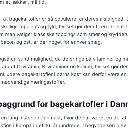
m et lækkert måltid.
l, at bagekartofler er så populære, er deres alsidighed.
kellige toppings og fyld, hvilket gør dem til en ideel re
om man vælger klassiske toppings som smør og krydderur
 bacon og ost, er der noget for enhver smag.
også en sund mulighed, da de er rige på vitaminer og mi
 andet C-vitamin, B-vitaminer og kalium, hvilket gør de
 inkludere bagekartofler i børns kost kan derfor være e
de nødvendige næringsstoffer.
baggrund for bagekartofler i Da
 en lang historie i Danmark, hvor de har været en del af
uktion i Europa i det 16. århundrede. I begyndelsen blev 