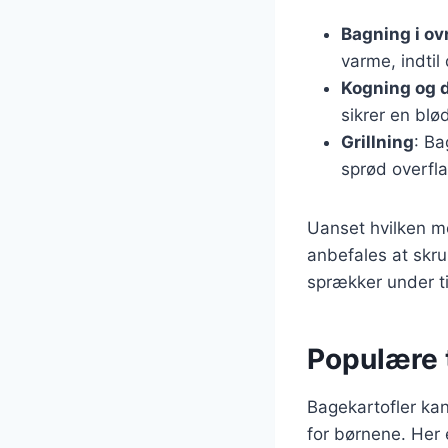
Bagning i ov
varme, indtil
Kogning og 
sikrer en blø
Grillning
: Ba
sprød overfl
Uanset hvilken me
anbefales at skr
sprækker under t
Populære t
Bagekartofler kan
for børnene. Her