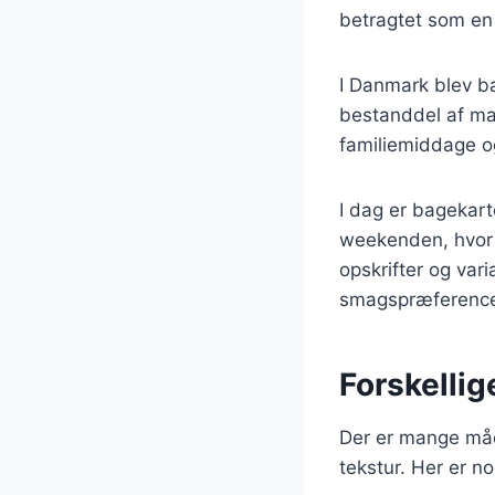
betragtet som en
I Danmark blev ba
bestanddel af ma
familiemiddage og
I dag er bagekart
weekenden, hvor 
opskrifter og varia
smagspræference
Forskellig
Der er mange måd
tekstur. Her er n