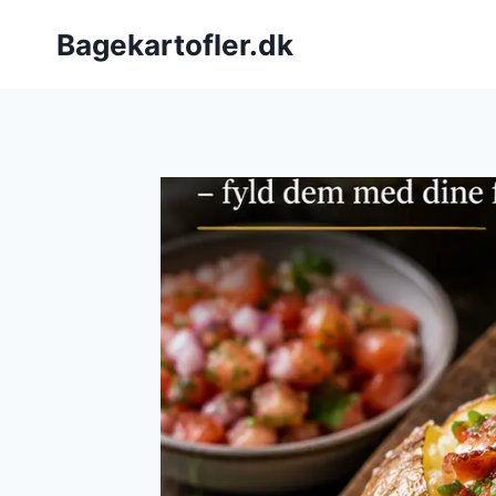
Fortsæt
Bagekartofler.dk
til
indhold