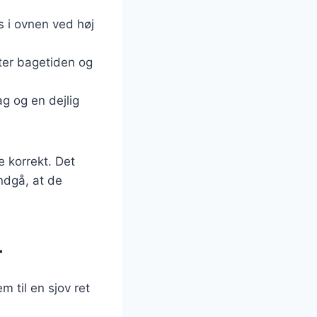
s i ovnen ved høj
rter bagetiden og
ag og en dejlig
e korrekt. Det
ndgå, at de
r
m til en sjov ret