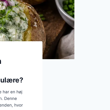
n
pulære?
e har en høj
en. Denne
kenden, hvor