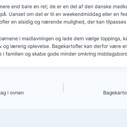
 mere end bare en ret; de er en del af den danske madk
 på. Uanset om det er til en weekendmiddag eller en festl
ofler en alsidig og nærende mulighed, der kan tilpasse
 børnene i madlavningen og lade dem vælge toppings, 
jov og lærerig oplevelse. Bagekartofler kan derfor være 
e i familien og skabe gode minder omkring middagsbord
gation
dag i ovnen
Bagekarto