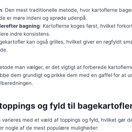
n
: Den mest traditionelle metode, hvor kartoflerne bage
 de er møre indeni og sprøde udenpå.
derefter bagning
: Kartoflerne koges først, hvilket forko
dere indre konsistens.
gekartofler kan også grilles, hvilket giver en røgfyldt sm
ade.
tode man vælger, er det vigtigt at forberede kartoflern
ubbe dem grundigt og prikke dem med en gaffel for at u
ilberedningen.
oppings og fyld til bagekartofle
 varieres med et væld af toppings og fyld, hvilket gør de
 er nogle af de mest populære muligheder: