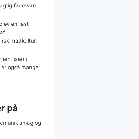
igtig fødevare.
blev en fast
af
ansk madkultur.
hjem, især i
r er også mange
e
er på
 en unik smag og