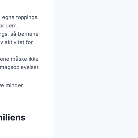
s egne toppings
for dem.
ings, så børnene
aktivitet for
rnene måske ikke
smagsoplevelser.
ive minder
miliens