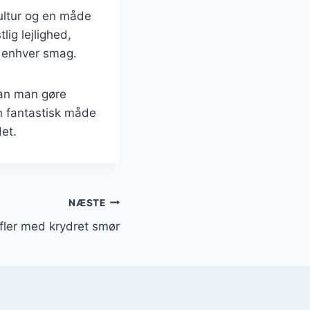
ultur og en måde
ig lejlighed,
s enhver smag.
kan man gøre
en fantastisk måde
et.
NÆSTE
fler med krydret smør