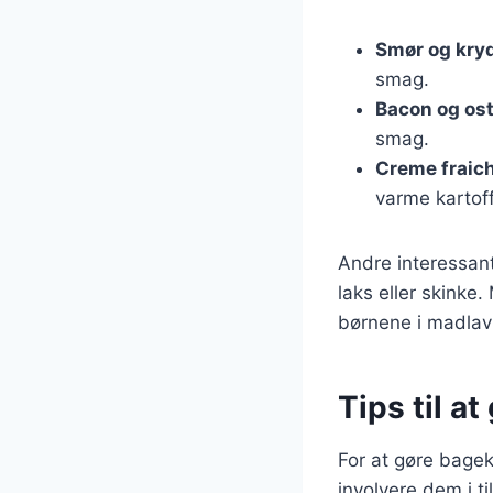
Smør og kry
smag.
Bacon og os
smag.
Creme fraich
varme kartoff
Andre interessant
laks eller skinke
børnene i madlav
Tips til a
For at gøre bagek
involvere dem i ti