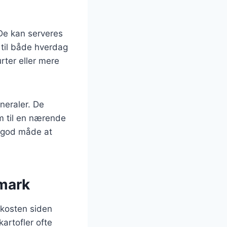
 De kan serveres
t til både hverdag
ter eller mere
neraler. De
m til en nærende
n god måde at
nmark
 kosten siden
kartofler ofte