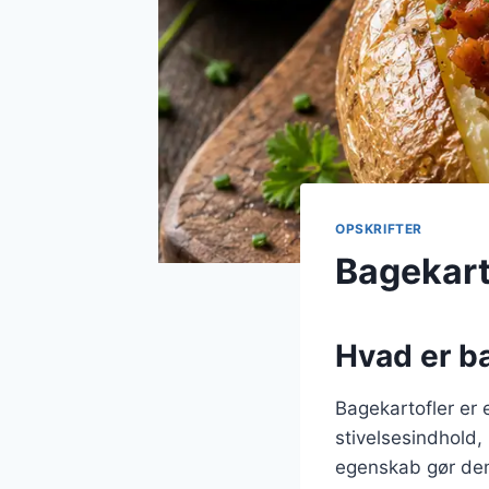
OPSKRIFTER
Bagekart
Hvad er ba
Bagekartofler er e
stivelsesindhold, 
egenskab gør dem