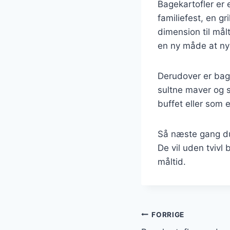
Bagekartofler er e
familiefest, en gr
dimension til mål
en ny måde at n
Derudover er bage
sultne maver og 
buffet eller som 
Så næste gang du 
De vil uden tvivl 
måltid.
Indlægsnavi
FORRIGE