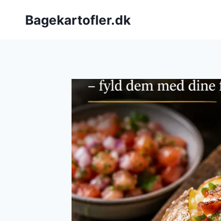
Fortsæt
Bagekartofler.dk
til
indhold