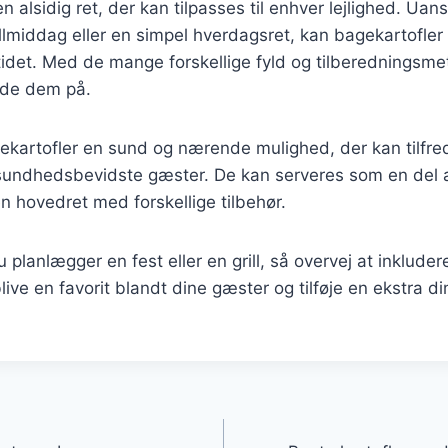
n alsidig ret, der kan tilpasses til enhver lejlighed. Uan
illmiddag eller en simpel hverdagsret, kan bagekartofler 
tidet. Med de mange forskellige fyld og tilberedningsmet
yde dem på.
kartofler en sund og nærende mulighed, der kan tilfred
sundhedsbevidste gæster. De kan serveres som en del a
en hovedret med forskellige tilbehør.
planlægger en fest eller en grill, så overvej at inkluder
blive en favorit blandt dine gæster og tilføje en ekstra di
gation