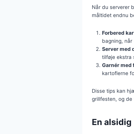
Når du serverer b
måltidet endnu be
Forbered kar
bagning, nå
Server med 
tilføje ekstr
Garnér med f
kartoflerne for
Disse tips kan hj
grillfesten, og de
En alsidig 