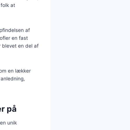
folk at
pfindelsen af
fler en fast
 blevet en del af
som en lækker
 anledning,
er på
en unik