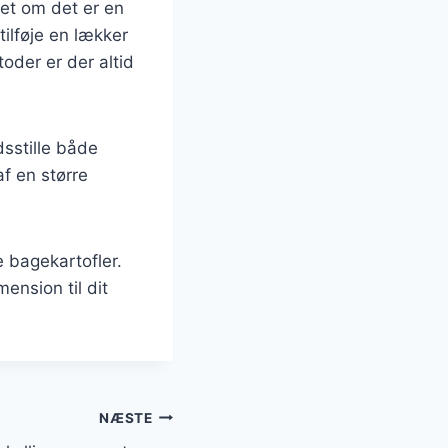
set om det er en
tilføje en lækker
oder er der altid
sstille både
f en større
e bagekartofler.
mension til dit
NÆSTE