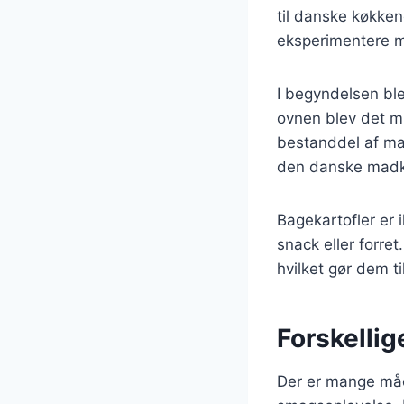
til danske køkken
eksperimentere m
I begyndelsen ble
ovnen blev det mu
bestanddel af man
den danske madku
Bagekartofler er 
snack eller forre
hvilket gør dem t
Forskellig
Der er mange måd