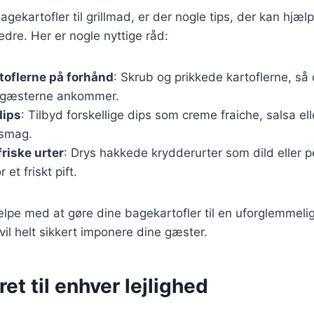
agekartofler til grillmad, er der nogle tips, der kan hjæ
dre. Her er nogle nyttige råd:
toflerne på forhånd
: Skrub og prikkede kartoflerne, så d
r gæsterne ankommer.
dips
: Tilbyd forskellige dips som creme fraiche, salsa ell
a smag.
riske urter
: Drys hakkede krydderurter som dild eller pe
 et friskt pift.
ælpe med at gøre dine bagekartofler til en uforglemmelig
 vil helt sikkert imponere dine gæster.
ret til enhver lejlighed