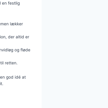
 en festlig
, men lækker
n, der altid er
hvidløg og fløde
il retten.
 en god idé at
t.