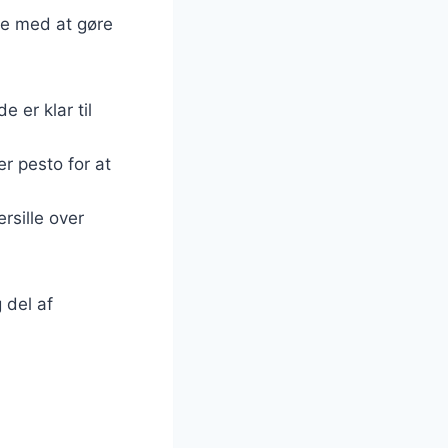
lpe med at gøre
e er klar til
er pesto for at
rsille over
 del af