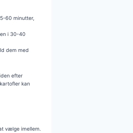
45-60 minutter,
llen i 30-40
fyld dem med
iden efter
 kartofler kan
 at vælge imellem.