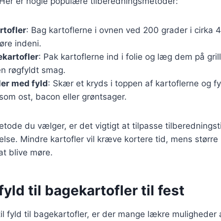
Her er nogle populære tilberedningsmetoder:
tofler
: Bag kartoflerne i ovnen ved 200 grader i cirka 
øre indeni.
ekartofler
: Pak kartoflerne ind i folie og læg dem på gri
en røgfyldt smag.
ler med fyld
: Skær et kryds i toppen af kartoflerne og 
som ost, bacon eller grøntsager.
tode du vælger, er det vigtigt at tilpasse tilberedningst
else. Mindre kartofler vil kræve kortere tid, mens større
at blive møre.
yld til bagekartofler til fest
l fyld til bagekartofler, er der mange lækre muligheder