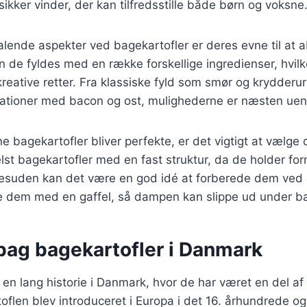
sikker vinder, der kan tilfredsstille både børn og voksne
talende aspekter ved bagekartofler er deres evne til at
 de fyldes med en række forskellige ingredienser, hvilk
kreative retter. Fra klassiske fyld som smør og krydderur
ationer med bacon og ost, mulighederne er næsten uen
ine bagekartofler bliver perfekte, er det vigtigt at vælge 
elst bagekartofler med en fast struktur, da de holder f
Desuden kan det være en god idé at forberede dem ved
ke dem med en gaffel, så dampen kan slippe ud under b
 bag bagekartofler i Danmark
 en lang historie i Danmark, hvor de har været en del af 
oflen blev introduceret i Europa i det 16. århundrede og 