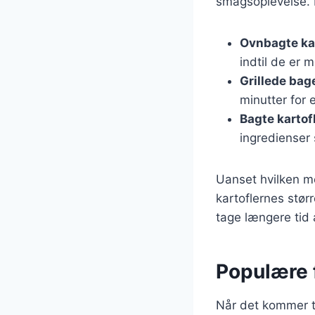
smagsoplevelse. 
Ovnbagte kar
indtil de er m
Grillede bag
minutter for 
Bagte kartof
ingredienser 
Uanset hvilken me
kartoflernes størr
tage længere tid 
Populære f
Når det kommer ti