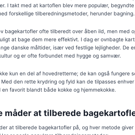
er. I takt med at kartoflen blev mere populær, begyndte 
ed forskellige tilberedningsmetoder, herunder bagning.
v bagekartofler ofte tilberedt over åben ild, men med o
ligt at bage dem mere effektivt. I dag er ovnbagte karto
ge danske måltider, især ved festlige lejligheder. De er
ltur og er ofte forbundet med hygge og samvær.
ikke kun en del af hovedretterne; de kan også fungere 
t. Med den rette krydring og fyld kan de tilpasses enhver
il en favorit blandt både kokke og hjemmekokke.
e måder at tilberede bagekartofl
er at tilberede bagekartofler på, og hver metode giver 