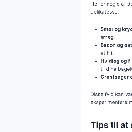
Her er nogle af d
delikatesse:
Smør og kry
smag.
Bacon og os
et hit.
Hvidløg og f
til dine bagek
Grøntsager o
Disse fyld kan va
eksperimentere me
Tips til at