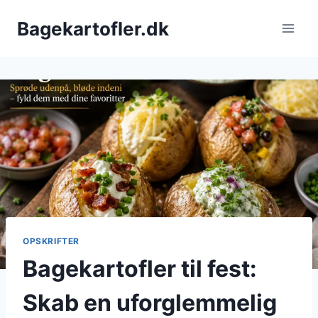
Fortsæt
Bagekartofler.dk
til
indhold
OPSKRIFTER
Bagekartofler til fest:
Skab en uforglemmelig