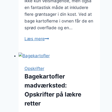
ikke kun velsmagende, men også
en fantastisk måde at inkludere
flere grøntsager i din kost. Ved at
bage kartoflerne i ovnen får de en
sprød overflade og en…
Ovnbagte
Læs mere
kartofler
med
krydderurter:
en
Opskrifter
sund
Bagekartofler
variant
madværksted:
Opskrifter på lækre
retter