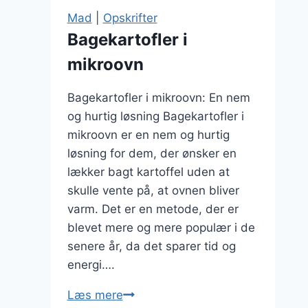
lækre
Mad
|
Opskrifter
retter
Bagekartofler i
mikroovn
Bagekartofler i mikroovn: En nem
og hurtig løsning Bagekartofler i
mikroovn er en nem og hurtig
løsning for dem, der ønsker en
lækker bagt kartoffel uden at
skulle vente på, at ovnen bliver
varm. Det er en metode, der er
blevet mere og mere populær i de
senere år, da det sparer tid og
energi….
Bagekartofler
Læs mere