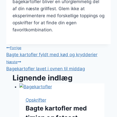
bagekartofler bliver en uforglemmelig del
af din næste grillfest. Glem ikke at
eksperimentere med forskellige toppings og
opskrifter for at finde din egen
favoritkombination.
Indlægsnavigation
Forrige
Bagte kartofler fyldt med kød og krydderier
Næste
Bagekartofler lavet i ovnen til middag
Lignende indlæg
Opskrifter
Bagte kartofler med