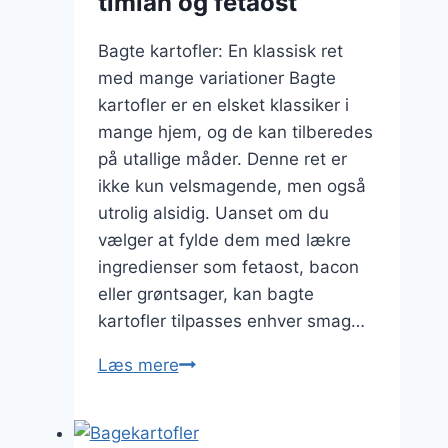
timian og fetaost
Bagte kartofler: En klassisk ret
med mange variationer Bagte
kartofler er en elsket klassiker i
mange hjem, og de kan tilberedes
på utallige måder. Denne ret er
ikke kun velsmagende, men også
utrolig alsidig. Uanset om du
vælger at fylde dem med lækre
ingredienser som fetaost, bacon
eller grøntsager, kan bagte
kartofler tilpasses enhver smag…
Bagte
Læs mere
kartofler
med
timian