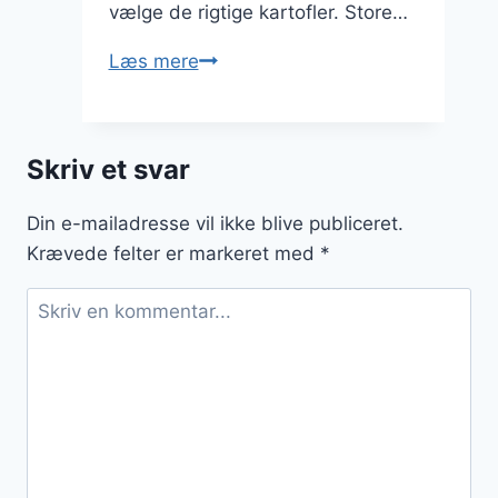
vælge de rigtige kartofler. Store…
Bagt
Læs mere
kartoffel
uden
folie
Skriv et svar
til
weekenden
Din e-mailadresse vil ikke blive publiceret.
Krævede felter er markeret med
*