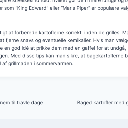
højere stivelsesindhold, hvilket gør dem mere luftige og 
ter som “King Edward” eller “Maris Piper” er populære va
gtigt at forberede kartoflerne korrekt, inden de grilles.
at fjerne snavs og eventuelle kemikalier. Hvis man vælge
e en god idé at prikke dem med en gaffel for at undgå,
gen. Med disse tips kan man sikre, at bagekartoflerne b
l af grillmaden i sommervarmen.
gation
 nem til travle dage
Baged kartofler med g