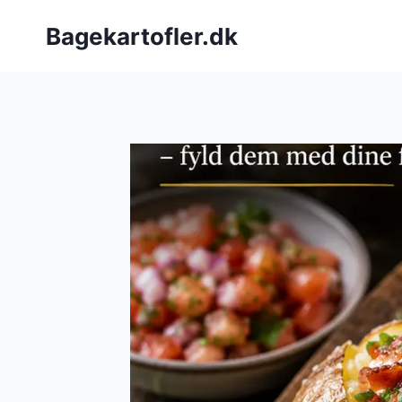
Fortsæt
Bagekartofler.dk
til
indhold