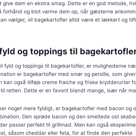
 at give dem en ekstra smag. Dette er en god metode, hv
å forhånd og blot varme dem op, når gæsterne ankomm
n vælger, vil bagekartofler altid være et lækkert og tilf
yld og toppings til bagekartofle
l fyld og toppings til bagekartofler, er mulighederne n
nation er bagekartofler med smør og persille, som give
kan også tilføje creme fraiche og friske krydderurter fo
il retten. Dette er en favorit blandt mange, især når man
er noget mere fyldigt, er bagekartofler med bacon og o
bination. Den sprøde bacon og den smeltede ost skabe
der passer perfekt til grillmad. Man kan også eksperim
ost, såsom cheddar eller feta, for at finde den perfekte