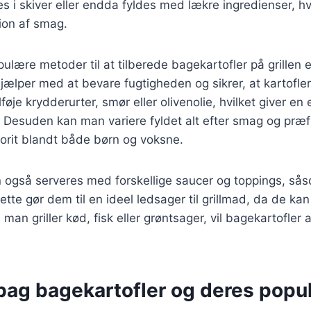
res i skiver eller endda fyldes med lækre ingredienser, h
ion af smag.
ulære metoder til at tilberede bagekartofler på grillen
e hjælper med at bevare fugtigheden og sikrer, at kartofle
føje krydderurter, smør eller olivenolie, hvilket giver en 
Desuden kan man variere fyldet alt efter smag og præfe
vorit blandt både børn og voksne.
n også serveres med forskellige saucer og toppings, sås
ette gør dem til en ideel ledsager til grillmad, da de ka
n griller kød, fisk eller grøntsager, vil bagekartofler a
bag bagekartofler og deres popul