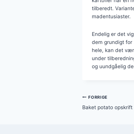
kartofler har en 
tilberedt. Varian
madentusiaster.
Endelig er det vi
dem grundigt for 
hele, kan det vær
under tilberednin
og uundgåelig de
Indlægsnavi
FORRIGE
Baket potato opskrift