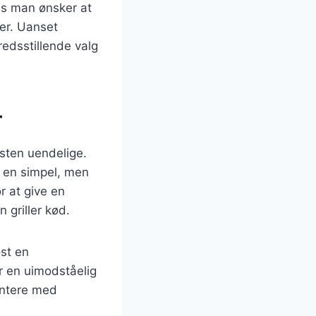
is man ønsker at
er. Uanset
redsstillende valg
r
æsten uendelige.
r en simpel, men
r at give en
 griller kød.
st en
r en uimodståelig
entere med