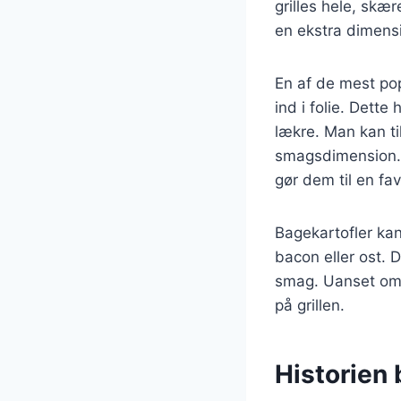
grilles hele, skæ
en ekstra dimens
En af de mest pop
ind i folie. Dett
lækre. Man kan til
smagsdimension. 
gør dem til en fa
Bagekartofler ka
bacon eller ost. D
smag. Uanset om ma
på grillen.
Historien 