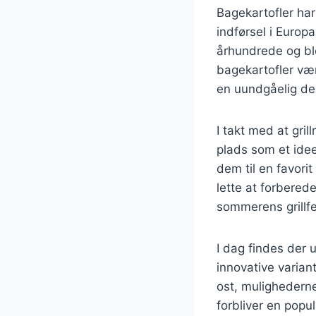
Bagekartofler har 
indførsel i Europa
århundrede og bl
bagekartofler vær
en uundgåelig de
I takt med at gri
plads som et idee
dem til en favor
lette at forberede
sommerens grillfe
I dag findes der u
innovative varian
ost, mulighederne
forbliver en pop