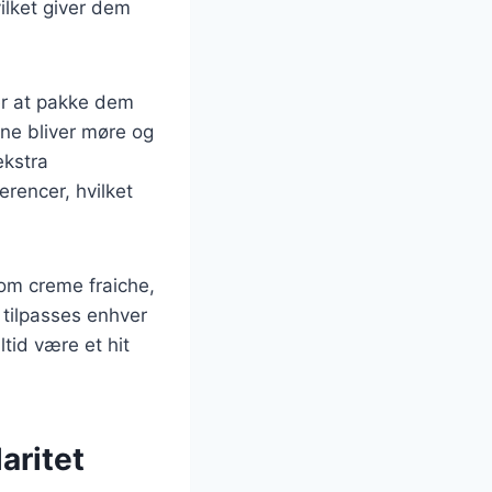
vilket giver dem
 er at pakke dem
rne bliver møre og
ekstra
rencer, hvilket
om creme fraiche,
n tilpasses enhver
ltid være et hit
aritet