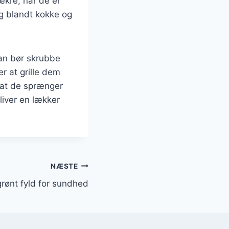
lækre, når de er
lg blandt kokke og
 Man bør skrubbe
r at grille dem
 at de sprænger
liver en lækker
NÆSTE
rønt fyld for sundhed