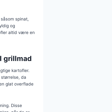
 såsom spinat,
yldig og
fler altid være en
l grillmad
gtige kartofler.
 størrelse, da
en glat overflade
gning. Disse