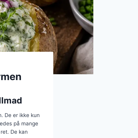
armen
illmad
. De er ikke kun
beredes på mange
 ret. De kan