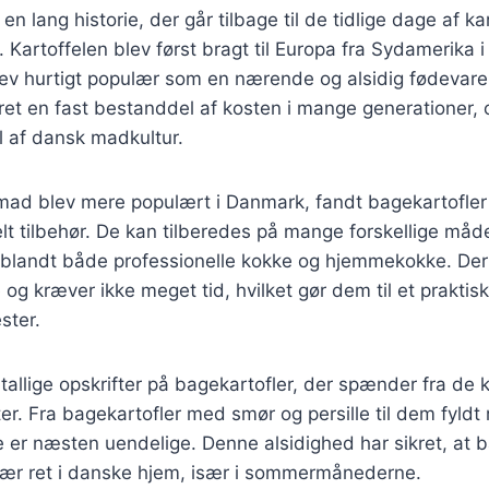
en lang historie, der går tilbage til de tidlige dage af ka
. Kartoffelen blev først bragt til Europa fra Sydamerika i
ev hurtigt populær som en nærende og alsidig fødevare
et en fast bestanddel af kosten i mange generationer, 
l af dansk madkultur.
llmad blev mere populært i Danmark, fandt bagekartofler
lt tilbehør. De kan tilberedes på mange forskellige måder
it blandt både professionelle kokke og hjemmekokke. De
 og kræver ikke meget tid, hvilket gør dem til et praktisk 
ster.
tallige opskrifter på bagekartofler, der spænder fra de k
ter. Fra bagekartofler med smør og persille til dem fyl
 er næsten uendelige. Denne alsidighed har sikret, at b
ulær ret i danske hjem, især i sommermånederne.