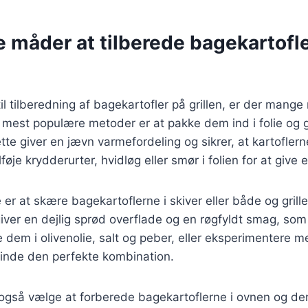
e måder at tilberede bagekartofl
l tilberedning af bagekartofler på grillen, er der mang
 mest populære metoder er at pakke dem ind i folie og g
tte giver en jævn varmefordeling og sikrer, at kartoflern
føje krydderurter, hvidløg eller smør i folien for at give
r at skære bagekartoflerne i skiver eller både og grill
e giver en dejlig sprød overflade og en røgfyldt smag, so
dem i olivenolie, salt og peber, eller eksperimentere me
 finde den perfekte kombination.
også vælge at forberede bagekartoflerne i ovnen og de