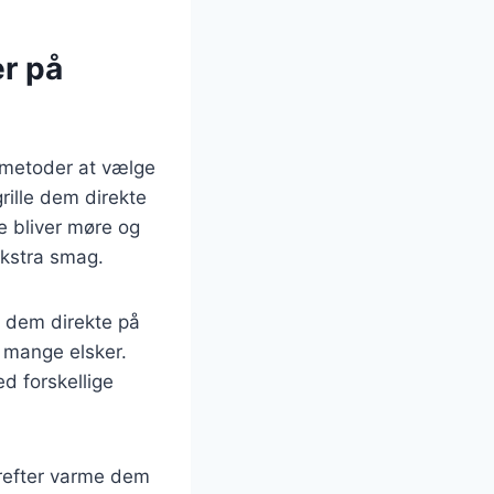
er på
e metoder at vælge
rille dem direkte
e bliver møre og
 ekstra smag.
e dem direkte på
m mange elsker.
d forskellige
refter varme dem