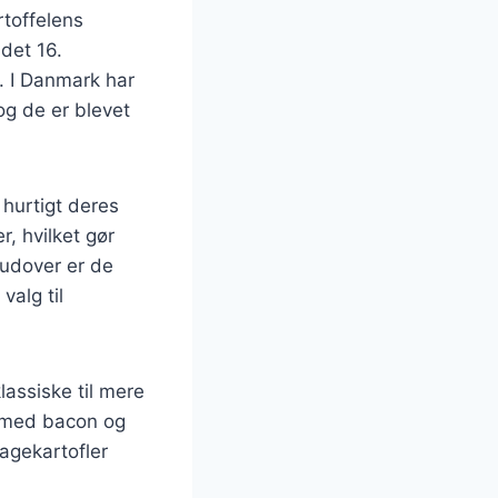
rtoffelens
 det 16.
. I Danmark har
og de er blevet
 hurtigt deres
, hvilket gør
rudover er de
valg til
lassiske til mere
dt med bacon og
agekartofler