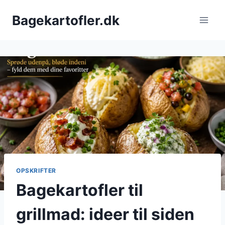
Fortsæt
Bagekartofler.dk
til
indhold
OPSKRIFTER
Bagekartofler til
grillmad: ideer til siden