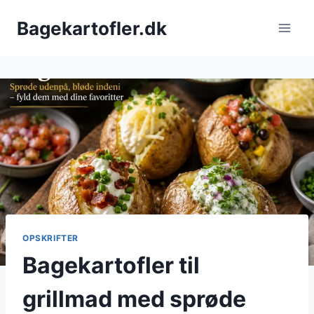
Fortsæt
Bagekartofler.dk
til
indhold
OPSKRIFTER
Bagekartofler til
grillmad med sprøde