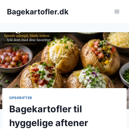
Fortsæt
Bagekartofler.dk
til
indhold
OPSKRIFTER
Bagekartofler til
hyggelige aftener