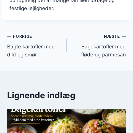
uundgåelig del af mange familiemiddage og
festlige lejligheder.
Indlægsnavigation
FORRIGE
NÆSTE
Bagte kartofler med
Bagekartofler med
dild og smør
fløde og parmesan
Lignende indlæg