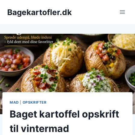
Fortsæt
Bagekartofler.dk
til
indhold
MAD
|
OPSKRIFTER
Baget kartoffel opskrift
til vintermad