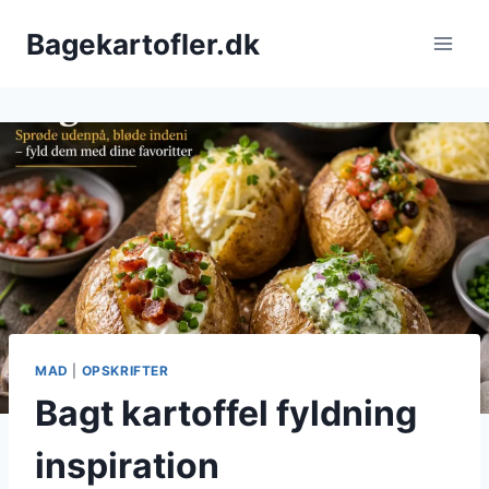
Fortsæt
Bagekartofler.dk
til
indhold
MAD
|
OPSKRIFTER
Bagt kartoffel fyldning
inspiration