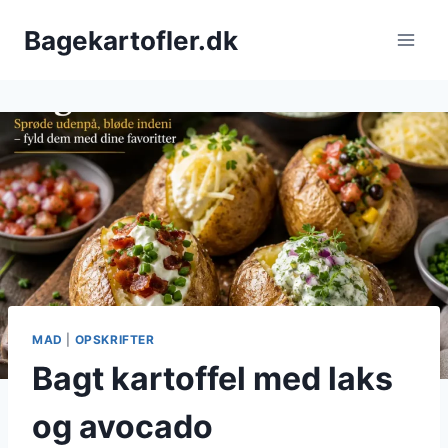
Fortsæt
Bagekartofler.dk
til
indhold
MAD
|
OPSKRIFTER
Bagt kartoffel med laks
og avocado