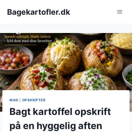
Fortsæt
Bagekartofler.dk
til
indhold
MAD
|
OPSKRIFTER
Bagt kartoffel opskrift
på en hyggelig aften